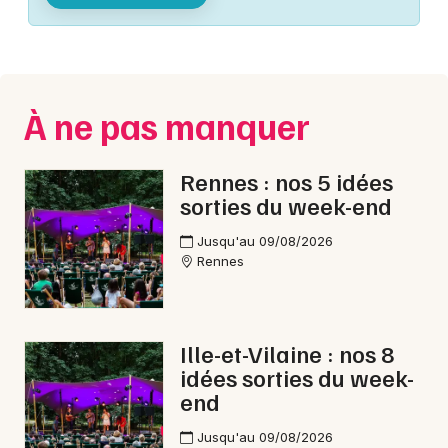
Montpellier
Spectacles
Nantes
Concerts
Nice
À ne pas manquer
Paris
Sports
Strasbourg
Rennes : nos 5 idées
Soirées
sorties du week-end
Toulouse
Sorties famille
Jusqu'au 09/08/2026
Toutes les villes
Rennes
Expos
Sorties & loisirs
Ille-et-Vilaine : nos 8
idées sorties du week-
Spectacle musical en Ille-et-Vilaine
end
Spectacle musical en Bretagne
Jusqu'au 09/08/2026