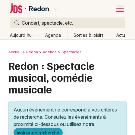
Redon
Concert, spectacle, etc.
Quoi ?
Fermer
Aujourd'hui
Agenda
Sorties & loisirs
Actu
Où ?
Retour
Publier un événement
Accueil
Redon
Agenda
Spectacles
Redon et alentours
Ille-et-Vilaine (35)
Bretagne
Redon : Spectacle
Bordeaux
Partout
Près de moi
Changer de lieu
musical, comédie
Colmar
Quand ?
Effacer les dates
musicale
Lille
Grands événements
Aujourd'hui
Demain
Ce week-end
Autre
Lyon
Activité & Expérience
Aucun événement ne correspond à vos critères
Marseille
de recherche. Consultez les événéments à
Manifestations
proximité ci-dessous ou utilisez notre
Mulhouse
Foires & salons
moteur de recherche