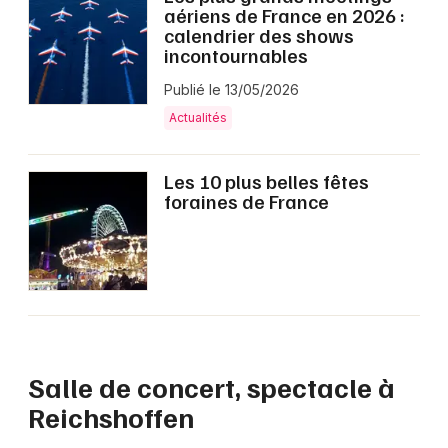
Montpellier
aériens de France en 2026 :
calendrier des shows
Spectacles
Nantes
incontournables
Concerts
Nice
Publié le 13/05/2026
Actualités
Paris
Sports
Strasbourg
Les 10 plus belles fêtes
Soirées
foraines de France
Toulouse
Sorties famille
Toutes les villes
Expos
Sorties & loisirs
Culture et spectacle en Alsace
Salle de concert, spectacle à
Reichshoffen
Culture et spectacle dans le Grand Est