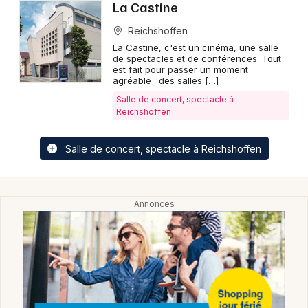
La Castine
Reichshoffen
La Castine, c'est un cinéma, une salle
de spectacles et de conférences. Tout
Jeux concours
est fait pour passer un moment
agréable : des salles […]
Newsletter des sorties
Salle de concert, spectacle à
Reichshoffen
Artistes en tournée
Salle de concert, spectacle à Reichshoffen
Actus dans le Bas-Rhin
Magazine dans le Bas-Rhin
Actus tourisme & loisirs
Restaurants