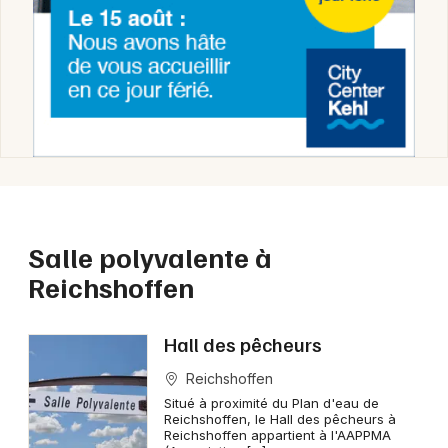
Choisir mes départements
67 - Bas-Rhin
Mon email
Salle polyvalente à
Reichshoffen
Je m'abonne
Hall des pêcheurs
Reichshoffen
Situé à proximité du Plan d'eau de
Reichshoffen, le Hall des pêcheurs à
Reichshoffen appartient à l'AAPPMA