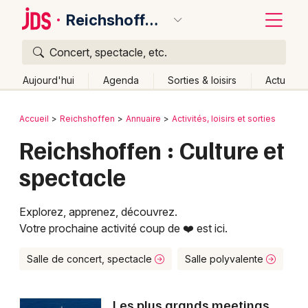
Reichshoffen
Concert, spectacle, etc.
Quoi ?
Fermer
Aujourd'hui
Agenda
Sorties & loisirs
Actu
Où ?
Retour
Publier un événement
Accueil
Reichshoffen
Annuaire
Activités, loisirs et sorties
Reichshoffen et alentours
Bas-Rhin (67)
Alsace
Reichshoffen : Culture et
Bordeaux
Partout
Près de moi
Changer de lieu
spectacle
Colmar
Quand ?
Effacer les dates
Lille
Grands événements
Aujourd'hui
Demain
Ce week-end
Autre
Explorez, apprenez, découvrez.
Votre prochaine activité coup de ❤️ est ici.
Lyon
Activité & Expérience
Marseille
Salle de concert, spectacle
Salle polyvalente
Manifestations
Mulhouse
Foires & salons
Les plus grands meetings