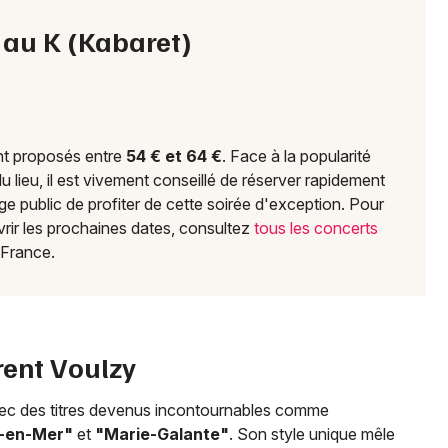
y au K (Kabaret)
Choisir mes départements
51 - Marne
Mon email
ont proposés entre
54 € et 64 €
. Face à la popularité
du lieu, il est vivement conseillé de réserver rapidement
Je m'abonne
ge public de profiter de cette soirée d'exception. Pour
vrir les prochaines dates, consultez
tous les concerts
 France.
rent Voulzy
vec des titres devenus incontournables comme
e-en-Mer"
et
"Marie-Galante"
. Son style unique mêle