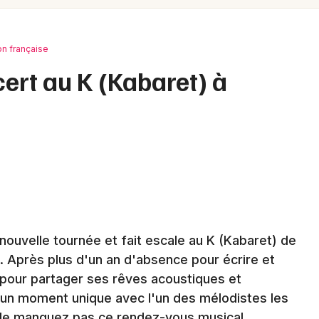
Spectacles
Mulhouse
Concerts
Montpellier
n française
Nantes
Sports
ert au K (Kabaret) à
Nice
Soirées
Paris
Sorties famille
Strasbourg
Expos
Toulouse
Sorties & loisirs
Toutes les villes
nouvelle tournée et fait escale au K (Kabaret) de
Chanson française dans la Marne
 Après plus d'un an d'absence pour écrire et
Chanson française en Champagne-
 pour partager ses rêves acoustiques et
Ardenne
 un moment unique avec l'un des mélodistes les
. Ne manquez pas ce rendez-vous musical