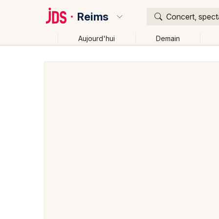
Reims
Concert, specta
Aujourd'hui
Demain
Quoi ?
Où ?
Reims et alentours
Marne (51)
Champagne-Arde
Changer de lieu