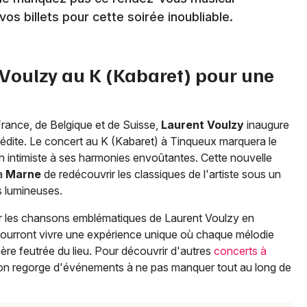
Chanson française dans le Grand Est
s billets pour cette soirée inoubliable.
 Voulzy au K (Kabaret) pour une
Newsletter des sorties
Artistes en tournée
 France, de Belgique et de Suisse,
Laurent Voulzy
inaugure
nédite. Le concert au K (Kabaret) à Tinqueux marquera le
Actus à Reims
crin intimiste à ses harmonies envoûtantes. Cette nouvelle
la
Marne
de redécouvrir les classiques de l'artiste sous un
Magazine à Reims
s lumineuses.
er les chansons emblématiques de Laurent Voulzy en
ourront vivre une expérience unique où chaque mélodie
ère feutrée du lieu. Pour découvrir d'autres
concerts à
gion regorge d'événements à ne pas manquer tout au long de