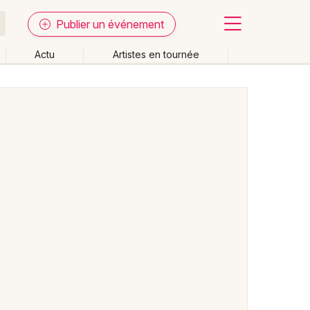
Publier un événement
Actu
Artistes en tournée
Fermer
Effacer les dates
week-end
Autre