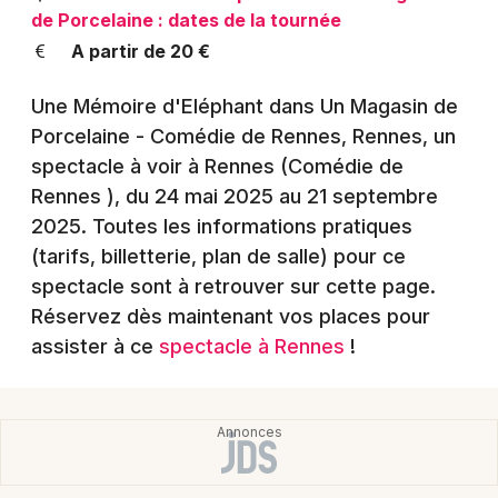
Montpellier
de Porcelaine : dates de la tournée
Spectacles
A partir de 20 €
Nantes
Concerts
Nice
Une Mémoire d'Eléphant dans Un Magasin de
Porcelaine - Comédie de Rennes, Rennes, un
Paris
Sports
spectacle à voir à Rennes (Comédie de
Strasbourg
Rennes )
, du 24 mai 2025 au 21 septembre
Soirées
2025
. Toutes les informations pratiques
Toulouse
(tarifs, billetterie, plan de salle) pour ce
Sorties famille
Toutes les villes
spectacle sont à retrouver sur cette page.
Expos
Réservez dès maintenant vos places pour
assister à ce
spectacle à Rennes
!
Sorties & loisirs
Humour en Ille-et-Vilaine
Humour en Bretagne