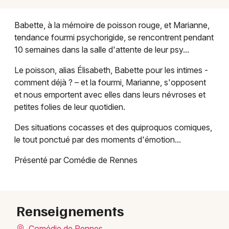
Babette, à la mémoire de poisson rouge, et Marianne,
tendance fourmi psychorigide, se rencontrent pendant
10 semaines dans la salle d'attente de leur psy...
Newsletter des sorties
Le poisson, alias Élisabeth, Babette pour les intimes -
Artistes en tournée
comment déjà ? – et la fourmi, Marianne, s'opposent
et nous emportent avec elles dans leurs névroses et
Actus à Rennes
petites folies de leur quotidien.
Magazine à Rennes
Des situations cocasses et des quiproquos comiques,
le tout ponctué par des moments d'émotion...
Présenté par Comédie de Rennes
Renseignements
Comédie de Rennes