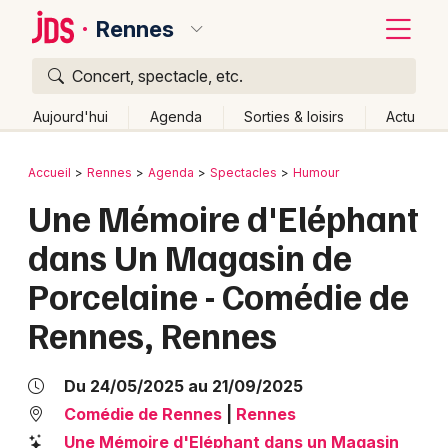
Rennes
Concert, spectacle, etc.
Quoi ?
Fermer
Aujourd'hui
Agenda
Sorties & loisirs
Actu
Où ?
Retour
Publier un événement
Accueil
Rennes
Agenda
Spectacles
Humour
Rennes et alentours
Ille-et-Vilaine (35)
Bretagne
Une Mémoire d'Eléphant
Bordeaux
Partout
Près de moi
Changer de lieu
dans Un Magasin de
Colmar
Quand ?
Effacer les dates
Porcelaine - Comédie de
Lille
Grands événements
Aujourd'hui
Demain
Ce week-end
Autre
Rennes, Rennes
Lyon
Activité & Expérience
Marseille
Du 24/05/2025 au 21/09/2025
Manifestations
Comédie de Rennes
|
Rennes
Mulhouse
Foires & salons
Une Mémoire d'Eléphant dans un Magasin