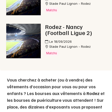
Stade Paul Lignon - Rodez
Matchs
Choisir mes départements
12 - Aveyron
Rodez - Nancy
(Football Ligue 2)
Mon email
Le 18/09/2026
Stade Paul Lignon - Rodez
Je m'abonne
Matchs
Vous cherchez à acheter (ou à vendre) des
vêtements d’occasion pour vous ou pour vos
enfants ? Les bourses aux vêtements à
Rodez
et
les bourses de puériculture vous attendent ! Sur
place, des dizaines d’exposants vous proposent