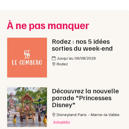
Montpellier
Spectacles
Nantes
À ne pas manquer
Concerts
Nice
Paris
Sports
Rodez : nos 5 idées
sorties du week-end
Strasbourg
Soirées
Jusqu'au 09/08/2026
Toulouse
Rodez
Sorties famille
Toutes les villes
Expos
Découvrez la nouvelle
Sorties & loisirs
parade "Princesses
Disney"
Bourse vêtements en Aveyron
Disneyland Paris - Marne-la-Vallée
Bourse vêtements en Midi-Pyrénées
Actualités