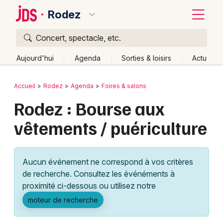
Rodez
Concert, spectacle, etc.
Quoi ?
Fermer
Aujourd'hui
Agenda
Sorties & loisirs
Actu
Où ?
Retour
Publier un événement
Accueil
Rodez
Agenda
Foires & salons
Rodez et alentours
Aveyron (12)
Midi-Pyrénées
Rodez : Bourse aux
Bordeaux
Partout
Près de moi
Changer de lieu
vêtements / puériculture
Colmar
Quand ?
Effacer les dates
Lille
Grands événements
Aujourd'hui
Demain
Ce week-end
Autre
Aucun événement ne correspond à vos critères
Lyon
Activité & Expérience
de recherche. Consultez les événéments à
proximité ci-dessous ou utilisez notre
Marseille
Manifestations
moteur de recherche
Mulhouse
Foires & salons