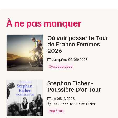
Montpellier
Spectacles
Nantes
À ne pas manquer
Concerts
Nice
Paris
Sports
Où voir passer le Tour
de France Femmes
Strasbourg
Soirées
2026
Toulouse
Jusqu'au 09/08/2026
Sorties famille
Toutes les villes
Cyclosportives
Expos
Stephan Eicher -
Sorties & loisirs
Poussière D’or Tour
Foires dans la Haute-Marne
Le 05/11/2026
Les Fuseaux - Saint-Dizier
Pop / folk
Foires en Champagne-Ardenne