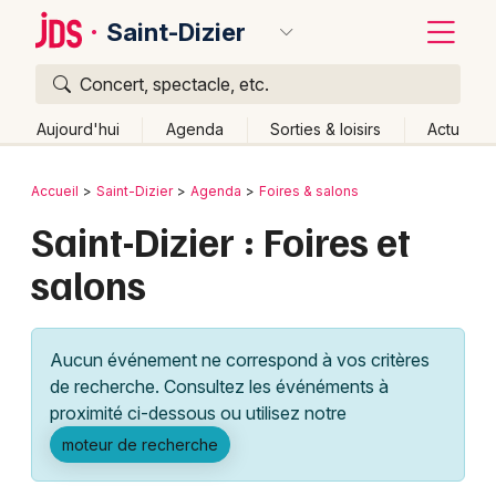
Saint-Dizier
Concert, spectacle, etc.
Quoi ?
Fermer
Aujourd'hui
Agenda
Sorties & loisirs
Actu
Où ?
Retour
Publier un événement
Accueil
Saint-Dizier
Agenda
Foires & salons
Saint-Dizier et alentours
Haute-Marne (52)
Saint-Dizier : Foires et
Bordeaux
Champagne-Ardenne
Partout
Près de moi
salons
Changer de lieu
Colmar
Quand ?
Effacer les dates
Lille
Grands événements
Aujourd'hui
Demain
Ce week-end
Autre
Aucun événement ne correspond à vos critères
Lyon
Activité & Expérience
de recherche. Consultez les événéments à
proximité ci-dessous ou utilisez notre
Marseille
Manifestations
moteur de recherche
Mulhouse
Foires & salons