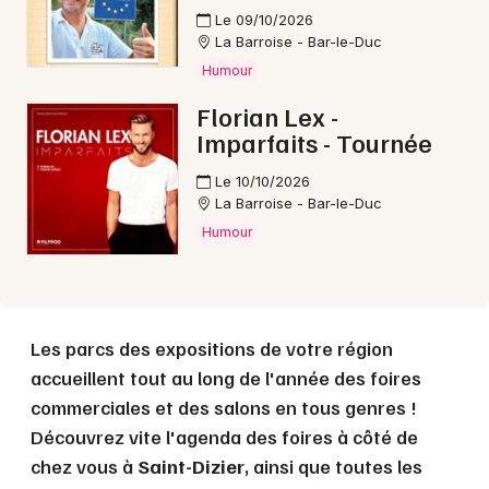
Le 09/10/2026
La Barroise - Bar-le-Duc
Choisir mes départements
Humour
52 - Haute-Marne
Florian Lex -
Imparfaits - Tournée
Mon email
Le 10/10/2026
La Barroise - Bar-le-Duc
Je m'abonne
Humour
Les parcs des expositions de votre région
accueillent tout au long de l'année des foires
commerciales et des salons en tous genres !
Découvrez vite l'agenda des foires à côté de
chez vous à
Saint-Dizier
, ainsi que toutes les