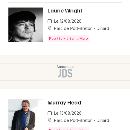
Montpellier
Laurie Wright
Spectacles
Nantes
Le 12/08/2026
Concerts
Nice
Parc de Port-Breton - Dinard
Paris
Pop / folk à Saint-Malo
Sports
Strasbourg
Soirées
Toulouse
Sorties famille
Toutes les villes
Expos
Sorties & loisirs
Murray Head
Agenda en Ille-et-Vilaine
Le 13/08/2026
Parc de Port-Breton - Dinard
Agenda en Bretagne