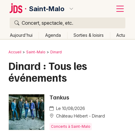
Saint-Malo
Concert, spectacle, etc.
Quoi ?
Fermer
Aujourd'hui
Agenda
Sorties & loisirs
Actu
Où ?
Retour
Publier un événement
Accueil
Saint-Malo
Dinard
Saint-Malo et alentours
Ille-et-Vilaine (35)
Bretagne
Dinard : Tous les
Bordeaux
Partout
Près de moi
Changer de lieu
événements
Colmar
Quand ?
Effacer les dates
Lille
Grands événements
Aujourd'hui
Demain
Ce week-end
Autre
Tankus
Lyon
Activité & Expérience
Le 10/08/2026
Marseille
Château Hébert - Dinard
Manifestations
Mulhouse
Concerts à Saint-Malo
Foires & salons