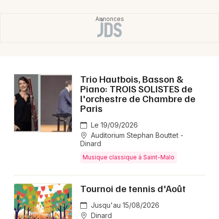
Choisir mes départements
35 - Ille-et-Vilaine
Mon email
Trio Hautbois, Basson &
Je m'abonne
Piano: TROIS SOLISTES de
l'orchestre de Chambre de
Paris
Le 19/09/2026
Auditorium Stephan Bouttet -
Dinard
Musique classique à Saint-Malo
Tournoi de tennis d'Août
Jusqu'au 15/08/2026
Dinard