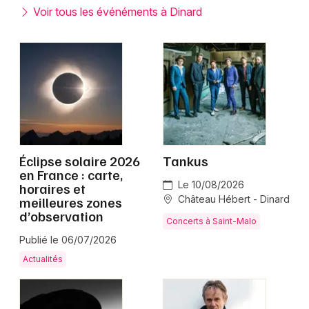
Montpellier
Voir tous les événéments à Dinard
Spectacles
Nantes
Concerts
Nice
Paris
Sports
Strasbourg
Soirées
Toulouse
Éclipse solaire 2026
Tankus
Sorties famille
en France : carte,
Toutes les villes
Le 10/08/2026
horaires et
Expos
meilleures zones
Château Hébert - Dinard
d’observation
Concerts à Saint-Malo
Sorties & loisirs
Publié le 06/07/2026
Ille-et-Vilaine
Actualités
Bretagne