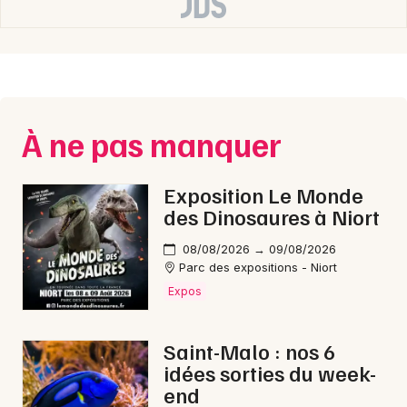
Choisir mes départements
35 - Ille-et-Vilaine
Mon email
À ne pas manquer
Je m'abonne
Exposition Le Monde
des Dinosaures à Niort
08/08/2026 → 09/08/2026
Parc des expositions - Niort
Expos
Saint-Malo : nos 6
idées sorties du week-
end