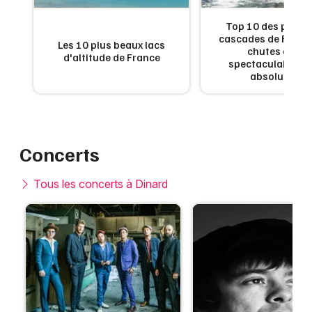
de
Top 10 des plus b
:
cascades de France
Les 10 plus beaux lacs
en
chutes d'eau
d'altitude de France
x
spectaculaires à 
absolument
Concerts
Tous les concerts à Dinard