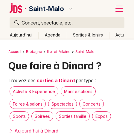
Saint-Malo
Concert, spectacle, etc.
Quoi ?
Fermer
Aujourd'hui
Agenda
Sorties & loisirs
Actu
Où ?
Retour
Publier un événement
Accueil
Bretagne
Ille-et-Vilaine
Saint-Malo
Saint-Malo et alentours
Ille-et-Vilaine (35)
Bretagne
Que faire à Dinard ?
Bordeaux
Partout
Près de moi
Changer de lieu
Colmar
Quand ?
Trouvez des
sorties à Dinard
par type :
Effacer les dates
Lille
Grands événements
Aujourd'hui
Demain
Ce week-end
Autre
Activité & Expérience
Manifestations
Lyon
Activité & Expérience
Foires & salons
Spectacles
Concerts
Marseille
Sports
Soirées
Sorties famille
Expos
Manifestations
Mulhouse
Aujourd'hui à Dinard
Foires & salons