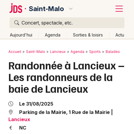
Saint-Malo
Concert, spectacle, etc.
Quoi ?
Fermer
Aujourd'hui
Agenda
Sorties & loisirs
Actu
Où ?
Retour
Publier un événement
Accueil
Saint-Malo
Lancieux
Agenda
Sports
Balades
Saint-Malo et alentours
Côtes d'Armor (22)
Bretagne
Randonnée à Lancieux –
Bordeaux
Partout
Près de moi
Changer de lieu
Les randonneurs de la
Colmar
Quand ?
Effacer les dates
baie de Lancieux
Lille
Grands événements
Aujourd'hui
Demain
Ce week-end
Autre
Lyon
Activité & Expérience
Le 31/08/2025
Marseille
Parking de la Mairie, 1 Rue de la Mairie
|
Manifestations
Lancieux
Mulhouse
NC
Foires & salons