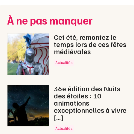
Choisir mes départements
22 - Côtes d'Armor
À ne pas manquer
Mon email
Cet été, remontez le
temps lors de ces fêtes
Je m'abonne
médiévales
Actualités
36e édition des Nuits
des étoiles : 10
animations
exceptionnelles à vivre
[…]
Actualités