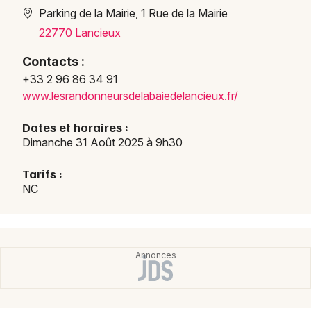
Parking de la Mairie, 1 Rue de la Mairie
22770 Lancieux
Contacts :
Newsletter des sorties
+33 2 96 86 34 91
www.l
esran
donne
ursde
labai
edela
ncieu
x.fr/
Artistes en tournée
Dates et horaires :
Actus à Saint-Malo
Dimanche 31 Août 2025 à 9h30
Magazine à Saint-Malo
Tarifs :
NC