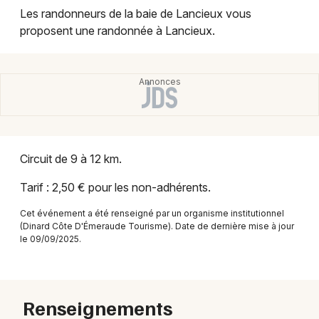
Montpellier
Les randonneurs de la baie de Lancieux vous
Spectacles
proposent une randonnée à Lancieux.
Nantes
Concerts
Nice
Paris
Sports
Strasbourg
Soirées
Toulouse
Circuit de 9 à 12 km.
Sorties famille
Toutes les villes
Tarif : 2,50 € pour les non-adhérents.
Expos
Cet événement a été renseigné par un organisme institutionnel
(Dinard Côte D'Émeraude Tourisme). Date de dernière mise à jour
Sorties & loisirs
le 09/09/2025.
Balades dans les Côtes d'Armor
Renseignements
Balades en Bretagne