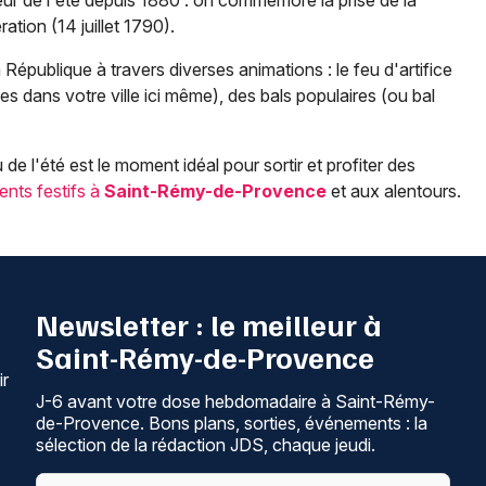
œur de l'été depuis 1880 : on commémore la prise de la
ation (14 juillet 1790).
 République à travers diverses animations : le feu d'artifice
 dans votre ville ici même), des bals populaires (ou bal
de l'été est le moment idéal pour sortir et profiter des
ents festifs à
Saint-Rémy-de-Provence
et aux alentours.
Newsletter : le meilleur à
Saint-Rémy-de-Provence
ir
J-6 avant votre dose hebdomadaire à Saint-Rémy-
de-Provence. Bons plans, sorties, événements : la
sélection de la rédaction JDS, chaque jeudi.