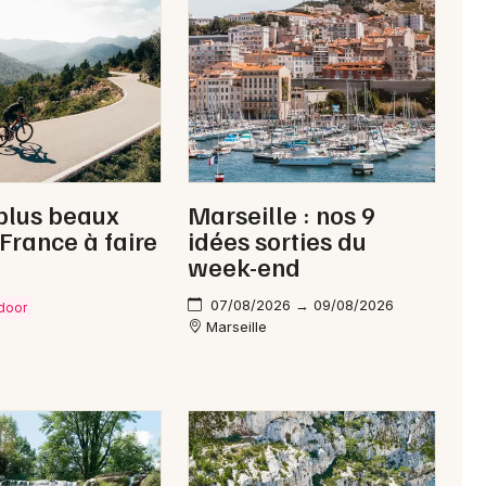
Newsletter des sorties
Artistes en tournée
Actus à Saint-Rémy-de-Provence
plus beaux
Marseille : nos 9
 France à faire
idées sorties du
Magazine à Saint-Rémy-de-Provence
week-end
07/08/2026 → 09/08/2026
tdoor
Marseille