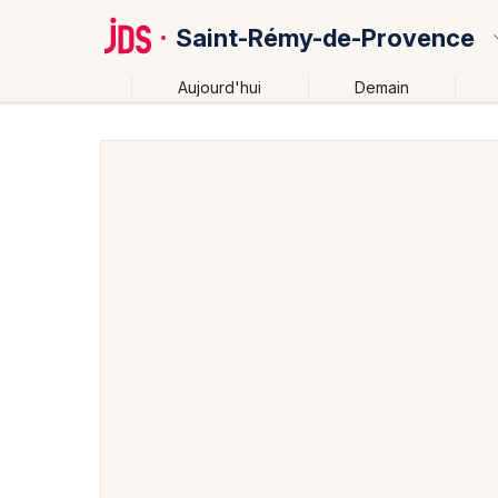
Saint-Rémy-de-Provence
Aujourd'hui
Demain
Quoi ?
Où ?
Saint-Rémy-de-Provence et alentours
Bouches du 
Provence-Alpes-Côte-d'Azur
Partout
Près de mo