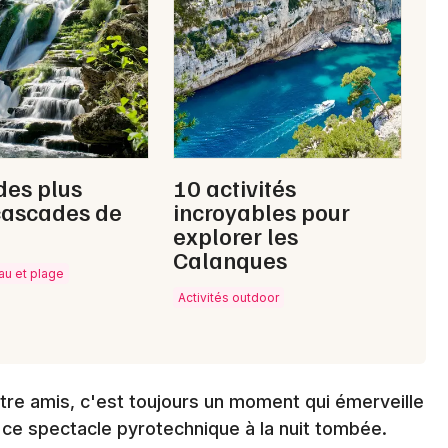
Choisir mes départements
13 - Bouches du Rhône
Mon email
des plus
10 activités
Je m'abonne
cascades de
incroyables pour
explorer les
Calanques
eau et plage
Activités outdoor
entre amis, c'est toujours un moment qui émerveille
e ce spectacle pyrotechnique à la nuit tombée.