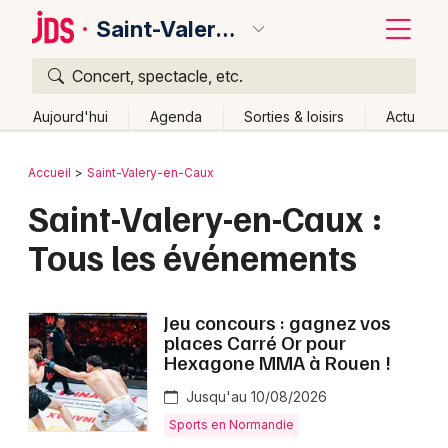
Saint-Valery-en-Caux
Concert, spectacle, etc.
Quoi ?
Fermer
Aujourd'hui
Agenda
Sorties & loisirs
Actu
Où ?
Retour
Publier un événement
Accueil
Saint-Valery-en-Caux
Saint-Valery-en-Caux et alentours
Seine-Maritime (76)
Saint-Valery-en-Caux :
Bordeaux
Haute-Normandie
Partout
Près de moi
Tous les événements
Changer de lieu
Colmar
Quand ?
Effacer les dates
Lille
Grands événements
Jeu concours : gagnez vos
Aujourd'hui
Demain
Ce week-end
Autre
Lyon
places Carré Or pour
Activité & Expérience
Hexagone MMA à Rouen !
Marseille
Manifestations
Jusqu'au 10/08/2026
Mulhouse
Sports en Normandie
Foires & salons