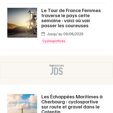
Montpellier
Le Tour de France Femmes
Spectacles
Nantes
traverse le pays cette
semaine : voici où voir
Concerts
Nice
passer les coureuses
Paris
Sports
Jusqu'au 09/08/2026
Cyclosportives
Strasbourg
Soirées
Toulouse
Sorties famille
Toutes les villes
Expos
Sorties & loisirs
Agenda en Haute-Normandie
Les Échappées Maritimes à
Cherbourg : cyclosportive
sur route et gravel dans le
Agenda en Normandie
Cotentin