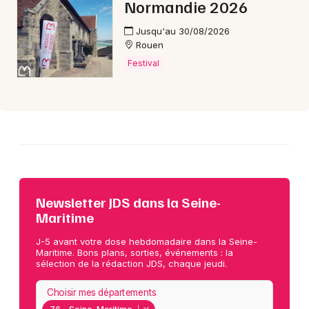
Normandie 2026
Jusqu'au 30/08/2026
Rouen
Festival
Newsletter JDS dans la Seine-
Maritime
J-5 avant votre dose hebdomadaire dans la Seine-
Maritime. Bons plans, sorties, événements : la
sélection de la rédaction JDS, chaque jeudi.
Choisir mes départements