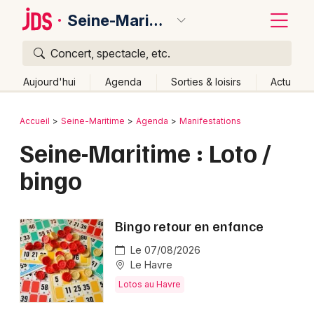
Seine-Maritime
Concert, spectacle, etc.
Quoi ?
Fermer
Aujourd'hui
Agenda
Sorties & loisirs
Actu
Où ?
Retour
Publier un événement
Accueil
Seine-Maritime
Agenda
Manifestations
Seine-Maritime (76)
Haute-Normandie
Partout
Seine-Maritime : Loto /
Bordeaux
Près de moi
Changer de lieu
bingo
Colmar
Quand ?
Effacer les dates
Lille
Grands événements
Aujourd'hui
Demain
Ce week-end
Autre
Bingo retour en enfance
Lyon
Activité & Expérience
Le 07/08/2026
Marseille
Le Havre
Manifestations
Lotos au Havre
Mulhouse
Foires & salons