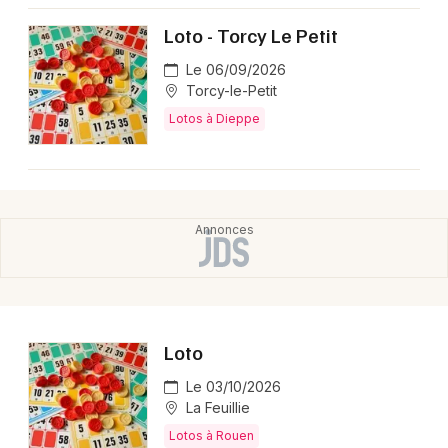
Montpellier
Loto - Torcy Le Petit
Spectacles
Nantes
Le 06/09/2026
Concerts
Nice
Torcy-le-Petit
Lotos à Dieppe
Paris
Sports
Strasbourg
Soirées
Toulouse
Sorties famille
Toutes les villes
Expos
Sorties & loisirs
Loto
Lotos en Haute-Normandie
Le 03/10/2026
La Feuillie
Lotos en Normandie
Lotos à Rouen