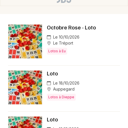
Choisir mes départements
76 - Seine-Maritime
Octobre Rose - Loto
Mon email
Le 10/10/2026
Le Tréport
Lotos à Eu
Je m'abonne
Loto
Le 18/10/2026
Auppegard
Lotos à Dieppe
Loto