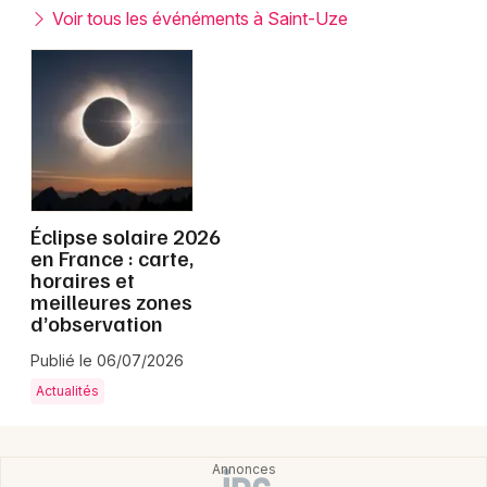
Montpellier
Voir tous les événéments à Saint-Uze
Spectacles
Nantes
Concerts
Nice
Paris
Sports
Strasbourg
Soirées
Toulouse
Éclipse solaire 2026
Sorties famille
en France : carte,
horaires et
Toutes les villes
meilleures zones
Expos
d’observation
Sorties & loisirs
Publié le 06/07/2026
Actualités
Drôme
Rhône-Alpes