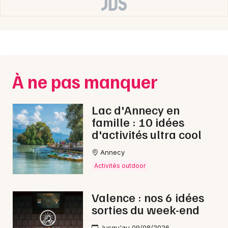
Auvergne-Rhône-Alpes
Newsletter des sorties
À ne pas manquer
Artistes en tournée
Lac d'Annecy en
famille : 10 idées
Actus à Saint-Vallier
d'activités ultra cool
Magazine à Saint-Vallier
Annecy
Activités outdoor
Valence : nos 6 idées
sorties du week-end
Jusqu'au 09/08/2026