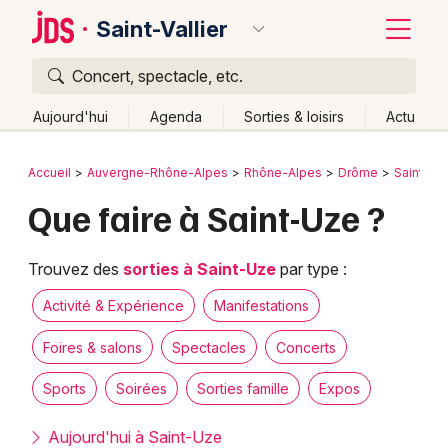
Saint-Vallier
Concert, spectacle, etc.
Quoi ?
Fermer
Aujourd'hui
Agenda
Sorties & loisirs
Actu
Où ?
Retour
Publier un événement
Accueil
Auvergne-Rhône-Alpes
Rhône-Alpes
Drôme
Saint-Vall
Saint-Vallier et alentours
Drôme (26)
Rhône-Alpes
Que faire à Saint-Uze ?
Bordeaux
Partout
Près de moi
Changer de lieu
Colmar
Quand ?
Trouvez des
sorties à Saint-Uze
par type :
Effacer les dates
Lille
Grands événements
Aujourd'hui
Demain
Ce week-end
Autre
Activité & Expérience
Manifestations
Lyon
Activité & Expérience
Foires & salons
Spectacles
Concerts
Marseille
Sports
Soirées
Sorties famille
Expos
Manifestations
Mulhouse
Aujourd'hui à Saint-Uze
Foires & salons