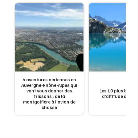
6 aventures aériennes en
Auvergne-Rhône-Alpes qui
es
vont vous donner des
Les 10 plus beaux
n
frissons : de la
d'altitude de Fr
montgolfière à l'avion de
chasse