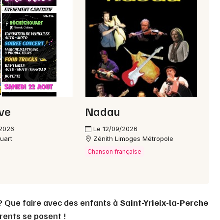
Choisir mes départements
87 - Haute-Vienne
Mon email
Je m'abonne
ive
Nadau
/2026
Le 12/09/2026
uart
Zénith Limoges Métropole
Chanson française
 ? Que faire avec des enfants à
Saint-Yrieix-la-Perche
rents se posent !