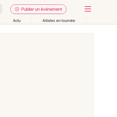
Publier un événement
Actu
Artistes en tournée
Fermer
Effacer les dates
week-end
Autre