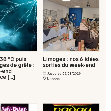
Newsletter des sorties
Artistes en tournée
Actus à Saint-Yrieix-la-Perche
 38 °C puis
Limoges : nos 6 idées
Magazine à Saint-Yrieix-la-Perche
ges de grêle :
sorties du week-end
k-end
Jusqu'au 09/08/2026
ce […]
Limoges