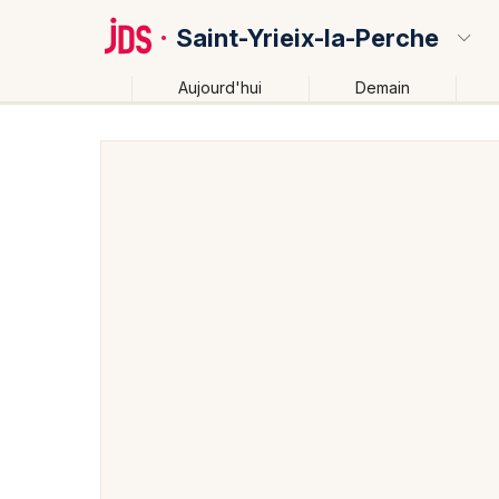
Saint-Yrieix-la-Perche
Aujourd'hui
Demain
Quoi ?
Où ?
Saint-Yrieix-la-Perche et alentours
Haute-Vienne (
Près de moi
Changer de lieu