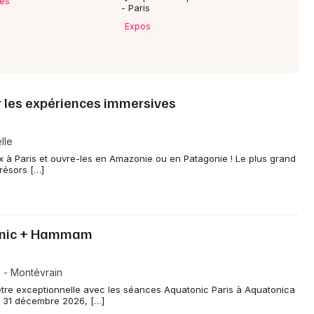
ves
- Paris
Expos
Mon email
Je m'abonne
ur les expériences immersives
lle
x à Paris et ouvre-les en Amazonie ou en Patagonie ! Le plus grand
résors […]
tonic + Hammam
 - Montévrain
tre exceptionnelle avec les séances Aquatonic Paris à Aquatonica
au 31 décembre 2026, […]