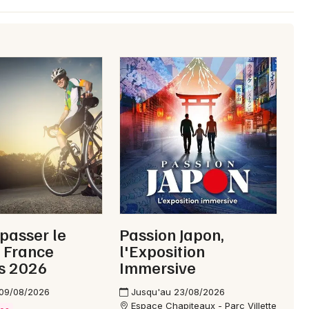
Newsletter des sorties
Artistes en tournée
Actus en Seine-et-Marne
Magazine en Seine-et-Marne
 passer le
Passion Japon,
 France
l'Exposition
s 2026
Immersive
Choisir mes départements
 09/08/2026
Jusqu'au 23/08/2026
77 - Seine-et-Marne
Espace Chapiteaux - Parc Villette