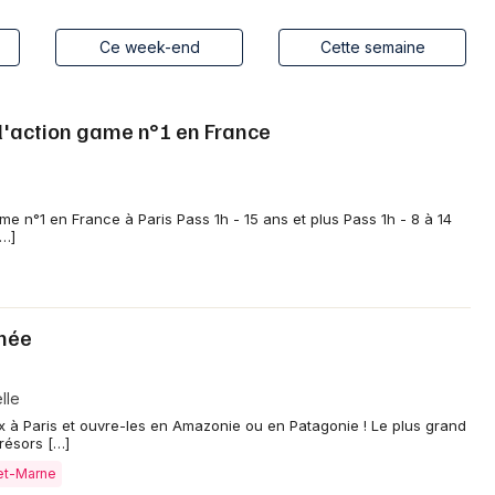
Spectacles
Mulhouse
Ce week-end
Cette semaine
Concerts
Montpellier
Nantes
Sports
 l'action game n°1 en France
Nice
Soirées
Paris
Sorties famille
e n°1 en France à Paris Pass 1h - 15 ans et plus Pass 1h - 8 à 14
[…]
Strasbourg
Expos
Toulouse
Sorties & loisirs
Toutes les villes
rnée
Aujourd'hui en Ile de France
lle
x à Paris et ouvre-les en Amazonie ou en Patagonie ! Le plus grand
résors […]
-et-Marne