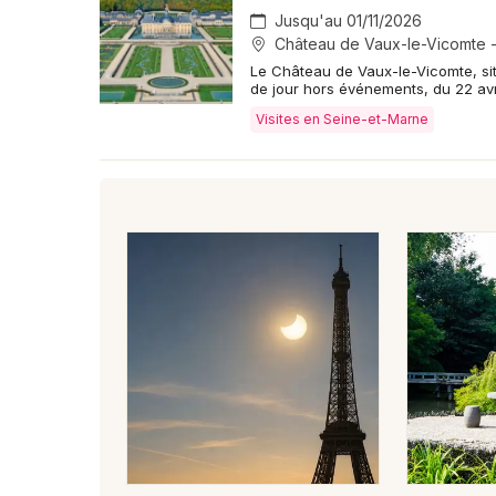
Jusqu'au 01/11/2026
Château de Vaux-le-Vicomte 
Le Château de Vaux-le-Vicomte, si
de jour hors événements, du 22 avr
Visites en Seine-et-Marne