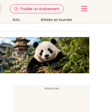
Publier un événement
Actu
Artistes en tournée
Fermer
Effacer les dates
week-end
Autre