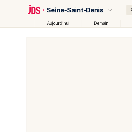
Seine-Saint-Denis
Aujourd'hui
Demain
Quoi ?
Où ?
Seine-Saint-Denis (93)
Ile de France
Partout
P