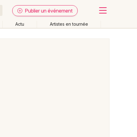
Publier un événement
Actu
Artistes en tournée
Fermer
Effacer les dates
week-end
Autre