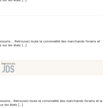
s sur les étals […]
Mon email
Je m'abonne
oissons…. Retrouvez toute la convivialité des marchands forains et
s sur les étals […]
issons... Retrouvez toute la convivialité des marchands forains et le
ur les étals […]