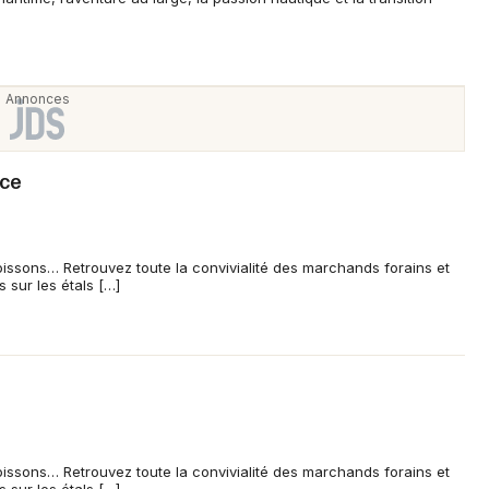
Newsletter des sorties
Artistes en tournée
Actus en Seine-Saint-Denis
Magazine en Seine-Saint-Denis
nce
oissons… Retrouvez toute la convivialité des marchands forains et
s sur les étals […]
Choisir mes départements
93 - Seine-Saint-Denis
oissons… Retrouvez toute la convivialité des marchands forains et