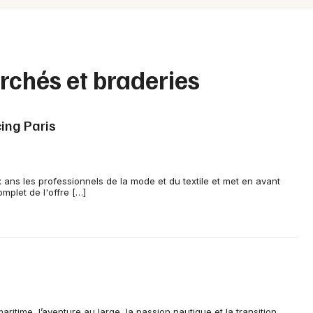
Spectacles
Mulhouse
Concerts
Montpellier
Nantes
Sports
rchés et braderies
Nice
Soirées
Paris
ing Paris
Sorties famille
Strasbourg
Expos
Toulouse
 ans les professionnels de la mode et du textile et met en avant
mplet de l'offre […]
Sorties & loisirs
Toutes les villes
Marchés en Ile de France
aritime, l’aventure au large, la passion nautique et la transition