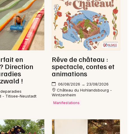
Jeux concours
Newsletter des sorties
rfait en
Rêve de château :
Artistes en tournée
 ? Direction
spectacle, contes et
radies
animations
Actus à Sélestat
zwald !
06/08/2026 → 23/08/2026
Magazine à Sélestat
Château du Hohlandsbourg -
adeparadies
Wintzenheim
 - Titisee-Neustadt
Manifestations
Actus tourisme & loisirs
Restaurants