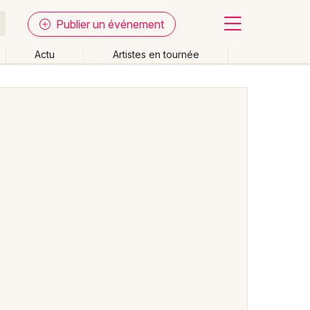
Publier un événement
Actu
Artistes en tournée
Fermer
Effacer les dates
week-end
Autre