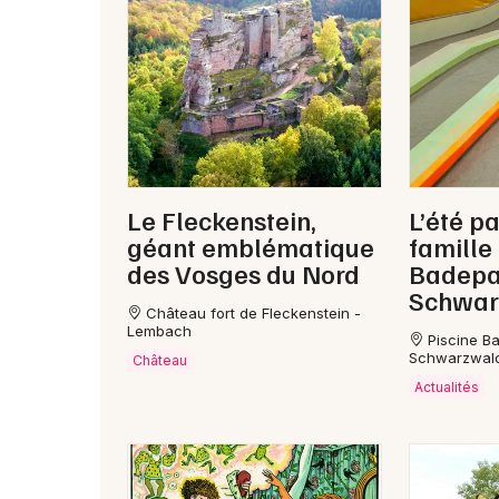
Le Fleckenstein,
L’été pa
géant emblématique
famille
des Vosges du Nord
Badepa
Schwar
Château fort de Fleckenstein -
Lembach
Piscine B
Schwarzwald
Château
Actualités