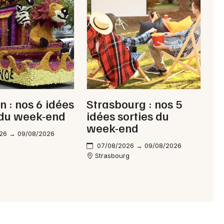
Choisir mes départements
n : nos 6 idées
Strasbourg : nos 5
67 - Bas-Rhin
 du week-end
idées sorties du
week-end
26 → 09/08/2026
07/08/2026 → 09/08/2026
Mon email
Strasbourg
Je m'abonne