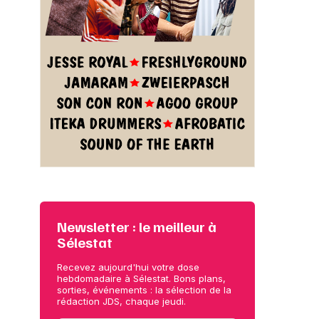
Newsletter : le meilleur à
Sélestat
Recevez aujourd'hui votre dose
hebdomadaire à Sélestat. Bons plans,
sorties, événements : la sélection de la
rédaction JDS, chaque jeudi.