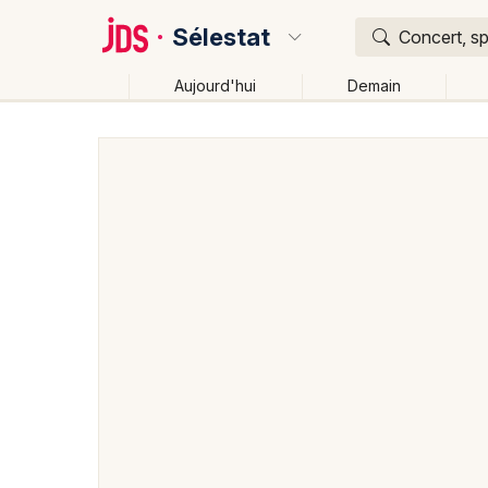
Sélestat
Concert, sp
Aujourd'hui
Demain
Quoi ?
Où ?
Sélestat et alentours
Bas-Rhin (67)
Alsace
Par
Changer de lieu