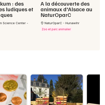
kum : des
A la découverte des
s ludiques et
animaux d'Alsace au
fiques
NaturOparC
m Science Center -
NaturOparC - Hunawihr
Zoo et parc animalier