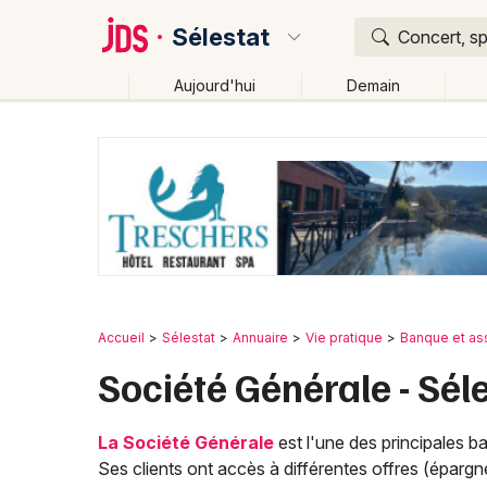
Sélestat
Concert, sp
Aujourd'hui
Demain
Quoi ?
Où ?
Sélestat et alentours
Bas-Rhin (67)
Alsace
Par
Changer de lieu
Accueil
Sélestat
Annuaire
Vie pratique
Banque et as
Société Générale - Sél
La Société Générale
est l'une des principales b
Ses clients ont accès à différentes offres (épargne,