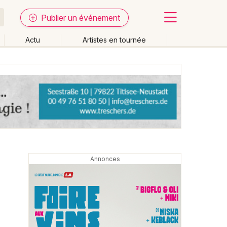
Publier un événement
Actu
Artistes en tournée
Fermer
Effacer les dates
week-end
Autre