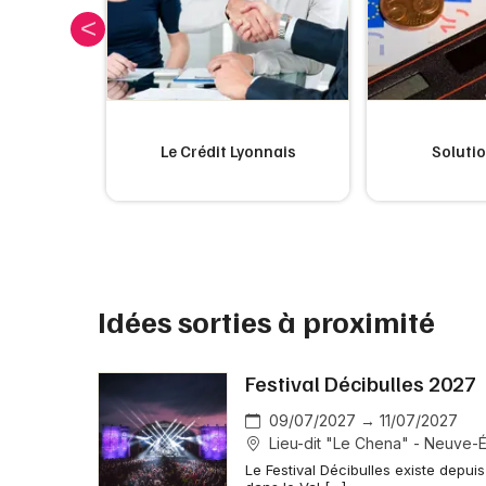
at
Le Crédit Lyonnais
Solutio
Idées sorties à proximité
Festival Décibulles 2027
09/07/2027 → 11/07/2027
Lieu-dit "Le Chena" - Neuve-É
Le Festival Décibulles existe depu