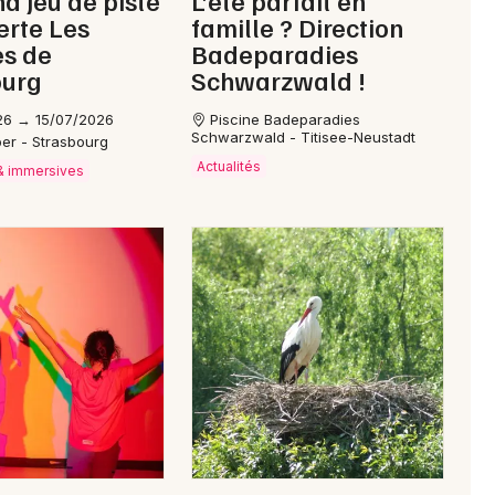
erte Les
famille ? Direction
es de
Badeparadies
ourg
Schwarzwald !
26 → 15/07/2026
Piscine Badeparadies
Schwarzwald - Titisee-Neustadt
ber - Strasbourg
Actualités
 & immersives
Choisir mes départements
67 - Bas-Rhin
Mon email
Je m'abonne