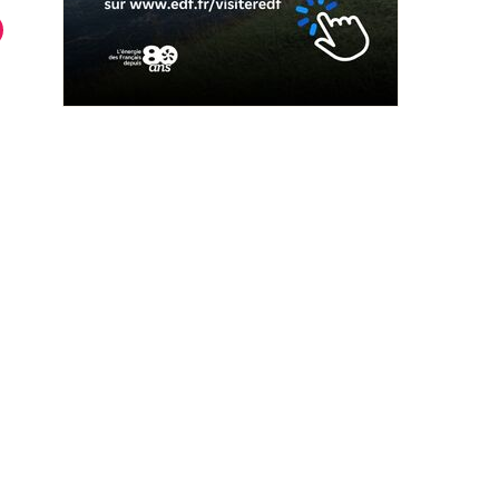
es municipales de
AGF Sélestat
Sélestat