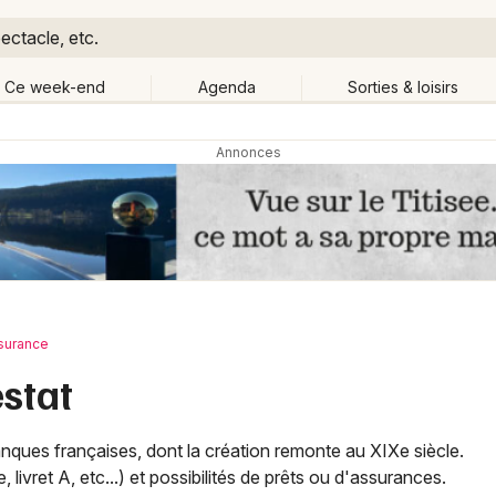
ectacle, etc.
Ce week-end
Agenda
Sorties & loisirs
Retour
Publier un événement
Quand ?
Aujourd'hui
Demain
Ce 
tout
Près de moi
Bordeaux
Grands événements
Colmar
Activité & Expérience
surance
Lille
estat
Manifestations
Lyon
Foires & salons
anques françaises, dont la création remonte au XIXe siècle.
Marseille
 livret A, etc...) et possibilités de prêts ou d'assurances.