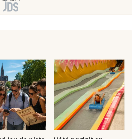
Jeux concours
Newsletter des sorties
Artistes en tournée
Actus à Sélestat
Magazine à Sélestat
Actus tourisme & loisirs
Restaurants
 Jeu de piste
L’été parfait en