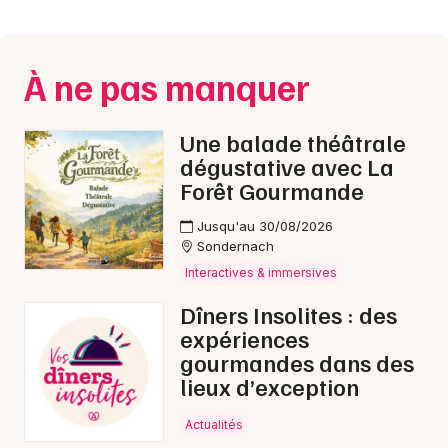
Montpellier
Spectacles
Nantes
À ne pas manquer
Concerts
Nice
Paris
Sports
Une balade théâtrale
dégustative avec La
Strasbourg
Soirées
Forêt Gourmande
Toulouse
Jusqu'au 30/08/2026
Sorties famille
Sondernach
Toutes les villes
Interactives & immersives
Expos
Dîners Insolites : des
Sorties & loisirs
expériences
gourmandes dans des
Chanson française dans le Bas-Rhin
lieux d’exception
Chanson française en Alsace
Actualités