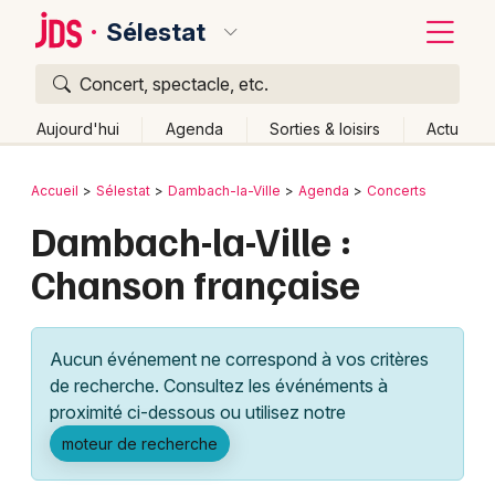
Sélestat
Concert, spectacle, etc.
Quoi ?
Fermer
Aujourd'hui
Agenda
Sorties & loisirs
Actu
Où ?
Retour
Publier un événement
Accueil
Sélestat
Dambach-la-Ville
Agenda
Concerts
Sélestat et alentours
Bas-Rhin (67)
Alsace
Partout
Dambach-la-Ville :
Bordeaux
Près de moi
Changer de lieu
Chanson française
Colmar
Quand ?
Effacer les dates
Lille
Grands événements
Aujourd'hui
Demain
Ce week-end
Autre
Aucun événement ne correspond à vos critères
Lyon
Activité & Expérience
de recherche. Consultez les événéments à
proximité ci-dessous ou utilisez notre
Marseille
Manifestations
moteur de recherche
Mulhouse
Foires & salons