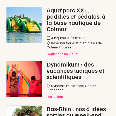
Chanson française dans le Grand Est
Aqua'parc XXL,
paddles et pédalos, à
la base nautique de
Colmar
Jeux concours
Jusqu'au 31/08/2026
Base nautique et plan d'eau de
Colmar Houssen
Newsletter des sorties
Aquatique nautique
Artistes en tournée
Dynamikum : des
vacances ludiques et
Actus à Sélestat
scientifiques
Dynamikum Science Center -
Magazine à Sélestat
Pirmasens
Actualités
Actus tourisme & loisirs
Bas-Rhin : nos 6 idées
Restaurants
sorties du week-end