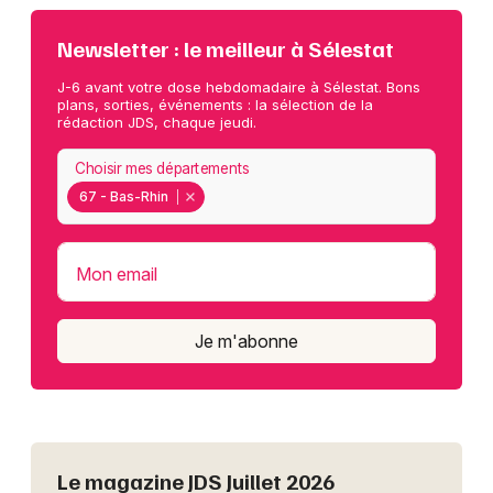
Newsletter : le meilleur à Sélestat
J-6 avant votre dose hebdomadaire à Sélestat. Bons
plans, sorties, événements : la sélection de la
rédaction JDS, chaque jeudi.
Choisir mes départements
67 - Bas-Rhin
Mon email
Je m'abonne
Le magazine JDS Juillet 2026