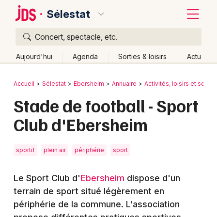
Sélestat
Concert, spectacle, etc.
Quoi ?
Fermer
Aujourd'hui
Agenda
Sorties & loisirs
Actu
Où ?
Retour
Publier un événement
Accueil
Sélestat
Ebersheim
Annuaire
Activités, loisirs et sortie
Sélestat et alentours
Bas-Rhin (67)
Alsace
Partout
Stade de football - Sport
Bordeaux
Près de moi
Changer de lieu
Club d'Ebersheim
Colmar
Quand ?
Effacer les dates
Lille
Grands événements
Aujourd'hui
Demain
Ce week-end
Autre
sportif
plein air
périphérie
sport
Lyon
Activité & Expérience
Le Sport Club d'
Ebersheim
dispose d'un
Marseille
Manifestations
terrain de sport situé légèrement en
Mulhouse
périphérie de la commune. L'association
Foires & salons