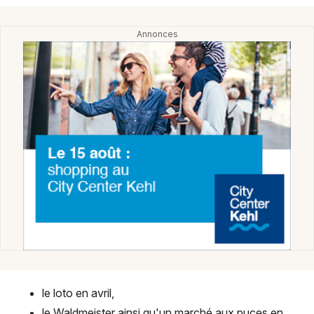
Equipements sportifs dans le Grand Est
Jeux concours
Newsletter des sorties
Artistes en tournée
Actus à Sélestat
Magazine à Sélestat
Actus tourisme & loisirs
le loto en avril,
Restaurants
le Waldmeister ainsi qu'un marché aux puces en