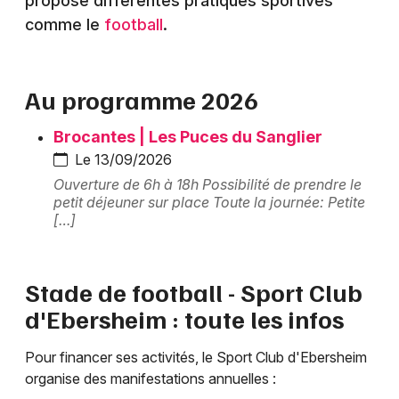
propose différentes pratiques sportives
Montpellier
comme le
football
.
Spectacles
Nantes
Concerts
Nice
Au programme 2026
Paris
Sports
Brocantes | Les Puces du Sanglier
Strasbourg
Le 13/09/2026
Soirées
Ouverture de 6h à 18h Possibilité de prendre le
Toulouse
petit déjeuner sur place Toute la journée: Petite
Sorties famille
[…]
Toutes les villes
Expos
Stade de football - Sport Club
Sorties & loisirs
d'Ebersheim : toute les infos
Equipements sportifs dans le Bas-Rhin
Pour financer ses activités, le Sport Club d'Ebersheim
Equipements sportifs en Alsace
organise des manifestations annuelles :