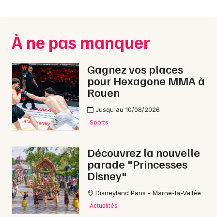
Montpellier
Spectacles
Nantes
À ne pas manquer
Concerts
Nice
Paris
Sports
Gagnez vos places
pour Hexagone MMA à
Strasbourg
Soirées
Rouen
Toulouse
Jusqu'au 10/08/2026
Sorties famille
Toutes les villes
Sports
Expos
Découvrez la nouvelle
Sorties & loisirs
parade "Princesses
Disney"
Fêtes dans l' Aisne
Disneyland Paris - Marne-la-Vallée
Fêtes en Picardie
Actualités