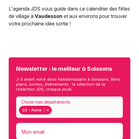
L'agenda JDS vous guide dans ce calendrier des fêtes
de village à
Vaudesson
et aux environs pour trouver
votre prochaine idée sortie !
Newsletter : le meilleur à Soissons
J-3 avant votre dose hebdomadaire à Soissons. Bons
plans, sorties, événements : la sélection de la
rédaction JDS, chaque jeudi.
Choisir mes départements
02 - Aisne
Mon email