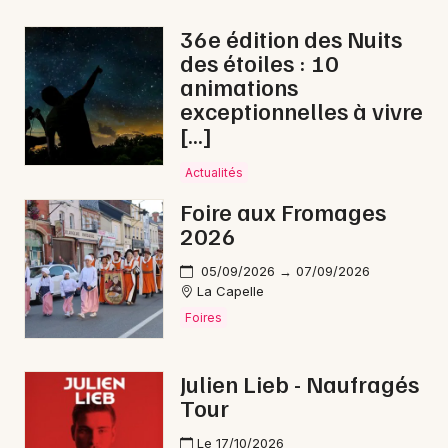
Fêtes dans les Hauts-de-France
36e édition des Nuits
des étoiles : 10
animations
exceptionnelles à vivre
[…]
Newsletter des sorties
Actualités
Artistes en tournée
Foire aux Fromages
2026
Actus à Soissons
05/09/2026 → 07/09/2026
Magazine à Soissons
La Capelle
Foires
Julien Lieb - Naufragés
Tour
Le 17/10/2026