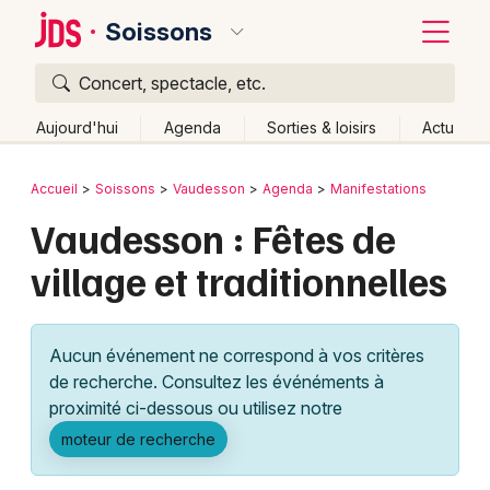
Soissons
Concert, spectacle, etc.
Quoi ?
Fermer
Aujourd'hui
Agenda
Sorties & loisirs
Actu
Où ?
Retour
Publier un événement
Accueil
Soissons
Vaudesson
Agenda
Manifestations
Soissons et alentours
Aisne (02)
Picardie
Partout
Vaudesson : Fêtes de
Bordeaux
Près de moi
Changer de lieu
village et traditionnelles
Colmar
Quand ?
Effacer les dates
Lille
Grands événements
Aujourd'hui
Demain
Ce week-end
Autre
Aucun événement ne correspond à vos critères
Lyon
Activité & Expérience
de recherche. Consultez les événéments à
proximité ci-dessous ou utilisez notre
Marseille
Manifestations
moteur de recherche
Mulhouse
Foires & salons