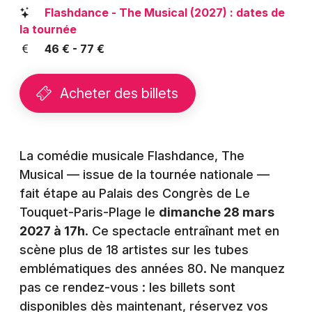
Montpellier
Flashdance - The Musical (2027) : dates de
Spectacles
la tournée
Nantes
46 € - 77 €
Concerts
Nice
Paris
Acheter des billets
Sports
Strasbourg
Soirées
Toulouse
La comédie musicale Flashdance, The
Sorties famille
Musical — issue de la tournée nationale —
Toutes les villes
fait étape au Palais des Congrès de Le
Expos
Touquet-Paris-Plage le
dimanche 28 mars
Sorties & loisirs
2027 à 17h
. Ce spectacle entraînant met en
scène plus de 18 artistes sur les tubes
Spectacles en Nord-Pas-de-Calais
emblématiques des années 80. Ne manquez
pas ce rendez-vous : les billets sont
Spectacles dans les Hauts-de-France
disponibles dès maintenant, réservez vos