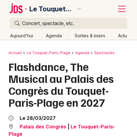
Le Touquet-Paris-Plage
Concert, spectacle, etc.
Quoi ?
Fermer
Aujourd'hui
Agenda
Sorties & loisirs
Actu
Où ?
Retour
Publier un événement
Accueil
Le Touquet-Paris-Plage
Agenda
Spectacles
Le Touquet-Paris-Plage et alentours
Flashdance, The
Bordeaux
Pas-de-Calais (62)
Nord-Pas-de-Calais
Partout
Musical au Palais des
Colmar
Près de moi
Changer de lieu
Congrès du Touquet-
Quand ?
Lille
Grands événements
Effacer les dates
Paris-Plage en 2027
Aujourd'hui
Demain
Ce week-end
Autre
Lyon
Activité & Expérience
Marseille
Le 28/03/2027
Manifestations
Palais des Congrès
|
Le Touquet-Paris-
Mulhouse
Plage
Foires & salons