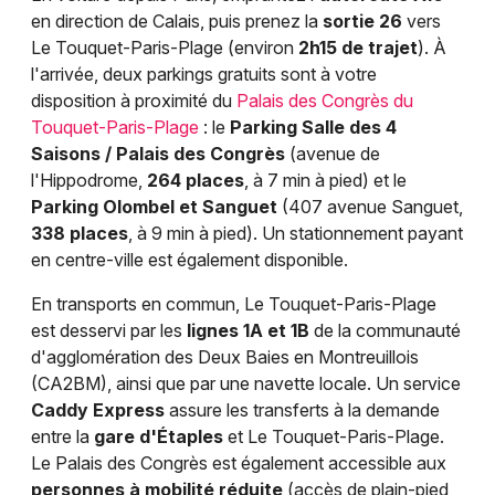
en direction de Calais, puis prenez la
sortie 26
vers
Le Touquet-Paris-Plage (environ
2h15 de trajet
). À
l'arrivée, deux parkings gratuits sont à votre
disposition à proximité du
Palais des Congrès du
Touquet-Paris-Plage
: le
Parking Salle des 4
Saisons / Palais des Congrès
(avenue de
l'Hippodrome,
264 places
, à 7 min à pied) et le
Parking Olombel et Sanguet
(407 avenue Sanguet,
338 places
, à 9 min à pied). Un stationnement payant
en centre-ville est également disponible.
En transports en commun, Le Touquet-Paris-Plage
est desservi par les
lignes 1A et 1B
de la communauté
d'agglomération des Deux Baies en Montreuillois
(CA2BM), ainsi que par une navette locale. Un service
Caddy Express
assure les transferts à la demande
entre la
gare d'Étaples
et Le Touquet-Paris-Plage.
Le Palais des Congrès est également accessible aux
personnes à mobilité réduite
(accès de plain-pied,