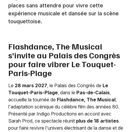
places sans attendre pour vivre cette
expérience musicale et dansée sur la scène
touquettoise.
Newsletter des sorties
Artistes en tournée
Flashdance, The Musical
s'invite au Palais des Congrès
Actus dans le Pas-de-Calais
pour faire vibrer Le Touquet-
Paris-Plage
Magazine dans le Pas-de-Calais
Le
28 mars 2027
, le Palais des Congrès de
Le
Touquet-Paris-Plage
, dans le
Pas-de-Calais
,
accueille la tournée de
Flashdance, The Musical
,
l'adaptation scénique du célèbre film des années 80.
Présenté par Indigo Productions en accord avec
Sarah Prod, ce spectacle réunit
plus de 18 artistes
pour faire revivre l'univers électrisant de la danse et de