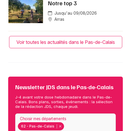
Notre top 3
Jusqu'au 09/08/2026
Arras
Voir toutes les actualités dans le Pas-de-Calais
Newsletter JDS dans le Pas-de-Calais
J-4 avant votre dose hebdomadaire dans le Pas-de-
Calais. Bons plans, sorties, événements : la sélection
de la rédaction JDS, chaque jeudi.
Choisir mes départements
62 - Pas-de-Calais