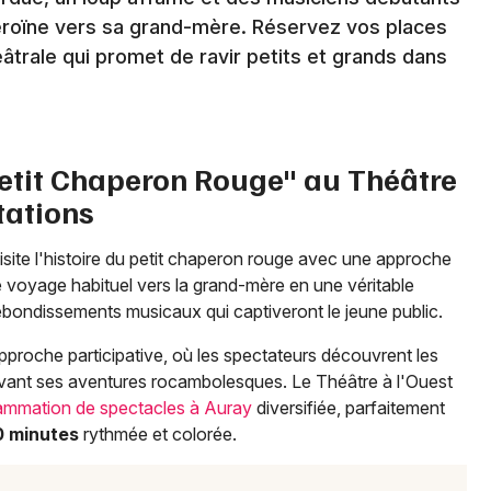
Newsletter des sorties
éroïne vers sa grand-mère. Réservez vos places
trale qui promet de ravir petits et grands dans
Artistes en tournée
Actus dans le Morbihan
Petit Chaperon Rouge" au Théâtre
Magazine dans le Morbihan
tations
isite l'histoire du petit chaperon rouge avec une approche
e voyage habituel vers la grand-mère en une véritable
ebondissements musicaux qui captiveront le jeune public.
approche participative, où les spectateurs découvrent les
ivant ses aventures rocambolesques. Le Théâtre à l'Ouest
ammation de spectacles à Auray
diversifiée, parfaitement
0 minutes
rythmée et colorée.
Choisir mes départements
56 - Morbihan