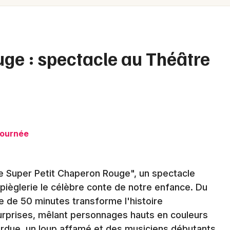
Spectacles
Mulhouse
Concerts
Montpellier
Nantes
Sports
ge : spectacle au Théâtre
Nice
Soirées
Paris
Sorties famille
Strasbourg
Expos
Toulouse
tournée
Sorties & loisirs
Toutes les villes
e Super Petit Chaperon Rouge", un spectacle
Spectacles en Bretagne
spièglerie le célèbre conte de notre enfance. Du
ale de 50 minutes transforme l'histoire
surprises, mêlant personnages hauts en couleurs
erdue, un loup affamé et des musiciens débutants