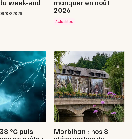
 du week-end
manquer en août
2026
 09/08/2026
Actualités
 38 °C puis
Morbihan : nos 8
ges de grêle :
idées sorties du