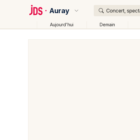
Auray
Concert, specta
Aujourd'hui
Demain
Quoi ?
Où ?
Auray et alentours
Morbihan (56)
Bretagne
Pa
Changer de lieu