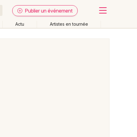
Publier un événement
Actu
Artistes en tournée
Fermer
Effacer les dates
week-end
Autre