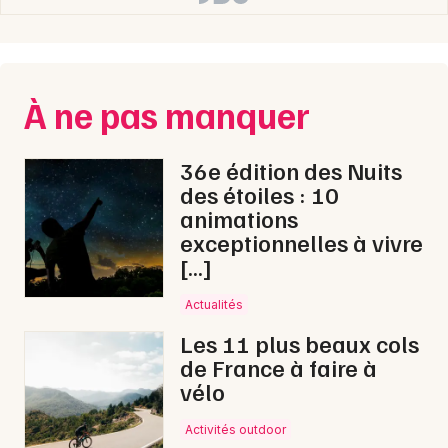
Choisir mes départements
73 - Savoie
Mon email
À ne pas manquer
Je m'abonne
36e édition des Nuits
des étoiles : 10
animations
exceptionnelles à vivre
[…]
Actualités
Les 11 plus beaux cols
de France à faire à
vélo
Activités outdoor