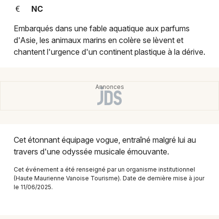
Montpellier
NC
Spectacles
Nantes
Embarqués dans une fable aquatique aux parfums
d'Asie, les animaux marins en colère se lèvent et
Concerts
Nice
chantent l'urgence d'un continent plastique à la dérive.
Paris
Sports
Strasbourg
Soirées
Toulouse
Sorties famille
Toutes les villes
Expos
Cet étonnant équipage vogue, entraîné malgré lui au
travers d'une odyssée musicale émouvante.
Sorties & loisirs
Cet événement a été renseigné par un organisme institutionnel
(Haute Maurienne Vanoise Tourisme). Date de dernière mise à jour
Spectacles en Rhône-Alpes
le 11/06/2025.
Spectacles en Auvergne-Rhône-Alpes