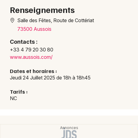
Renseignements
Salle des Fêtes, Route de Cottériat
73500 Aussois
Newsletter des sorties
Contacts :
Artistes en tournée
+33 4 79 20 30 80
www.aussois.com/
Actus en Savoie
Dates et horaires :
Magazine en Savoie
Jeudi 24 Juillet 2025 de 18h à 18h45
Tarifs :
NC