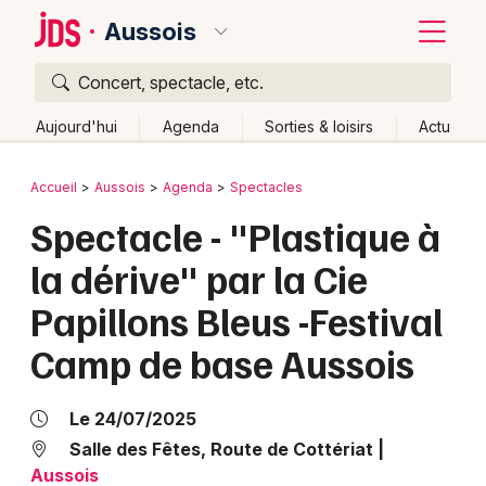
Aussois
Concert, spectacle, etc.
Quoi ?
Fermer
Aujourd'hui
Agenda
Sorties & loisirs
Actu
Où ?
Retour
Publier un événement
Accueil
Aussois
Agenda
Spectacles
Aussois et alentours
Savoie (73)
Rhône-Alpes
Spectacle - "Plastique à
Bordeaux
Partout
Près de moi
Changer de lieu
la dérive" par la Cie
Colmar
Quand ?
Effacer les dates
Papillons Bleus -Festival
Lille
Grands événements
Aujourd'hui
Demain
Ce week-end
Autre
Camp de base Aussois
Lyon
Activité & Expérience
Marseille
Le 24/07/2025
Manifestations
Salle des Fêtes, Route de Cottériat
|
Mulhouse
Aussois
Foires & salons