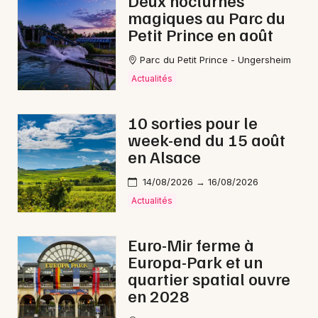
Deux nocturnes
magiques au Parc du
Restaurants
Petit Prince en août
Parc du Petit Prince - Ungersheim
Actualités
10 sorties pour le
week-end du 15 août
en Alsace
Choisir mes départements
14/08/2026 → 16/08/2026
67 - Bas-Rhin
Actualités
Euro-Mir ferme à
Mon email
Europa-Park et un
quartier spatial ouvre
Je m'abonne
en 2028