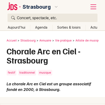
Strasbourg
Concert, spectacle, etc.
Quoi ?
Fermer
Aujourd'hui
Agenda
Sorties & loisirs
Actu
Où ?
Retour
Publier un événement
Accueil
Strasbourg
Annuaire
Vie pratique
Artiste de musique e
Strasbourg et alentours
Bas-Rhin (67)
Alsace
Chorale Arc en Ciel -
Bordeaux
Partout
Près de moi
Changer de lieu
Strasbourg
Colmar
Quand ?
Effacer les dates
Lille
Grands événements
Aujourd'hui
Demain
Ce week-end
Autre
festif
traditionnel
musique
Lyon
Activité & Expérience
La chorale Arc en Ciel est un groupe associatif
Marseille
fondé en 2000, à Strasbourg.
Manifestations
Mulhouse
Foires & salons