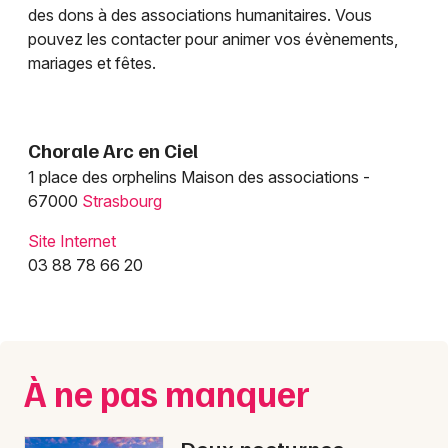
Artiste de musique et du spectacle en Alsace
des dons à des associations humanitaires. Vous
pouvez les contacter pour animer vos évènements,
Artiste de musique et du spectacle dans le
mariages et fêtes.
Grand Est
Chorale Arc en Ciel
1 place des orphelins Maison des associations -
Jeux concours
67000
Strasbourg
Site Internet
Newsletter des sorties
03 88 78 66 20
Artistes en tournée
Actus à Strasbourg
À ne pas manquer
Magazine à Strasbourg
Actus tourisme & loisirs