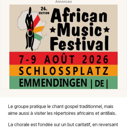
Montpellier
Spectacles
Nantes
Concerts
Nice
Paris
Sports
Strasbourg
Soirées
Toulouse
Sorties famille
Toutes les villes
Expos
Sorties & loisirs
Le groupe pratique le chant gospel traditionnel, mais
Artiste de musique et du spectacle dans le Bas-
aime aussi à visiter les répertoires africains et antillais.
Rhin
La chorale est fondée sur un but caritatif, en reversant