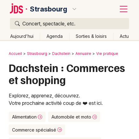
Strasbourg
Concert, spectacle, etc.
Quoi ?
Fermer
Aujourd'hui
Agenda
Sorties & loisirs
Actu
Où ?
Retour
Publier un événement
Accueil
Strasbourg
Dachstein
Annuaire
Vie pratique
Strasbourg et alentours
Bas-Rhin (67)
Alsace
Dachstein : Commerces
Bordeaux
Partout
Près de moi
Changer de lieu
et shopping
Colmar
Quand ?
Effacer les dates
Lille
Grands événements
Aujourd'hui
Demain
Ce week-end
Autre
Explorez, apprenez, découvrez.
Votre prochaine activité coup de ❤️ est ici.
Lyon
Activité & Expérience
Marseille
Alimentation
Automobile et moto
Manifestations
Mulhouse
Commerce spécialisé
Foires & salons