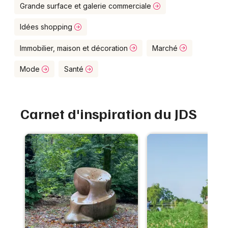
Montpellier
Grande surface et galerie commerciale
Spectacles
Nantes
Idées shopping
Concerts
Nice
Immobilier, maison et décoration
Marché
Paris
Sports
Mode
Santé
Strasbourg
Soirées
Toulouse
Carnet d'inspiration du JDS
Sorties famille
Toutes les villes
Expos
Sorties & loisirs
Commerces et shopping dans le Bas-Rhin
Commerces et shopping en Alsace