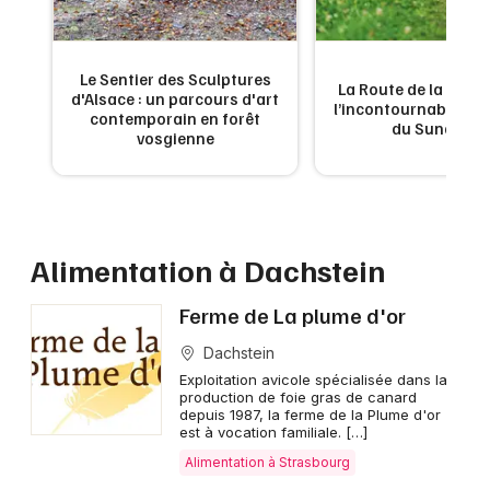
Commerces et shopping dans le Grand Est
Le Sentier des Sculptures
 de
La Route de la Carpe 
d'Alsace : un parcours d'art
ne
l’incontournable g
contemporain en forêt
du Sundgau
vosgienne
Jeux concours
Newsletter des sorties
Alimentation à Dachstein
Artistes en tournée
Ferme de La plume d'or
Actus à Strasbourg
Dachstein
Magazine à Strasbourg
Exploitation avicole spécialisée dans la
production de foie gras de canard
depuis 1987, la ferme de la Plume d'or
Actus tourisme & loisirs
est à vocation familiale. […]
Alimentation à Strasbourg
Restaurants