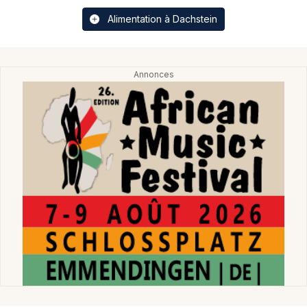
Alimentation à Dachstein
Choisir mes départements
67 - Bas-Rhin
Mon email
Je m'abonne