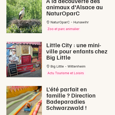
A la découverte des
animaux d'Alsace au
NaturOparC
NaturOparC - Hunawihr
Zoo et parc animalier
Little City : une mini-
ville pour enfants chez
Choisir mes départements
Big Little
67 - Bas-Rhin
Big Little - Wittenheim
Actu Tourisme et Loisirs
Mon email
L’été parfait en
Je m'abonne
famille ? Direction
Badeparadies
Schwarzwald !