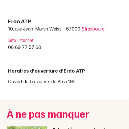
Déco Maison dans le Grand Est
Erdo ATP
10, rue Jean-Martin Weiss - 67000
Strasbourg
Site Internet
Jeux concours
06 69 77 57 60
Newsletter des sorties
Artistes en tournée
Horaires d'ouverture d'Erdo ATP
Ouvert du Lu. au Ve. de 8h à 19h
Actus à Strasbourg
Magazine à Strasbourg
À ne pas manquer
Actus tourisme & loisirs
Restaurants