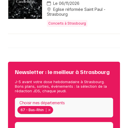
Le 06/11/2026
Eglise réformée Saint Paul -
Strasbourg
Concerts à Strasbourg
Newsletter : le meilleur à Strasbourg
J-5 avant votre dose hebdomadaire à Strasbourg.
Bons plans, sorties, événements : la sélection de la
rédaction JDS, chaque jeudi.
Choisir mes départements
67 - Bas-Rhin