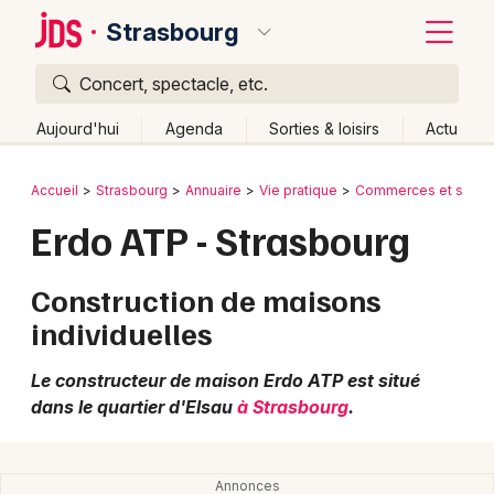
Strasbourg
Concert, spectacle, etc.
Quoi ?
Fermer
Aujourd'hui
Agenda
Sorties & loisirs
Actu
Où ?
Retour
Publier un événement
Accueil
Strasbourg
Annuaire
Vie pratique
Commerces et shopp
Strasbourg et alentours
Bas-Rhin (67)
Alsace
Erdo ATP - Strasbourg
Bordeaux
Partout
Près de moi
Changer de lieu
Colmar
Construction de maisons
Quand ?
Effacer les dates
Lille
individuelles
Grands événements
Aujourd'hui
Demain
Ce week-end
Autre
Lyon
Activité & Expérience
Le constructeur de maison Erdo ATP est situé
dans le quartier d'Elsau
à Strasbourg
.
Marseille
Manifestations
Mulhouse
Foires & salons