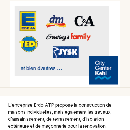
Montpellier
Spectacles
Nantes
Concerts
Nice
Paris
Sports
Strasbourg
Soirées
Toulouse
Sorties famille
Toutes les villes
Expos
Sorties & loisirs
L'entreprise Erdo ATP propose la construction de
Déco Maison dans le Bas-Rhin
maisons individuelles, mais également les travaux
d'assainissement, de terrassement, d'isolation
Déco Maison en Alsace
extérieure et de maçonnerie pour la rénovation.