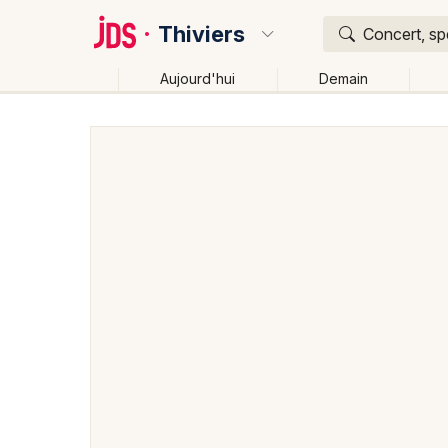
Thiviers
Concert, sp
Aujourd'hui
Demain
Quoi ?
Où ?
Thiviers et alentours
Dordogne (24)
Aquitaine
Changer de lieu