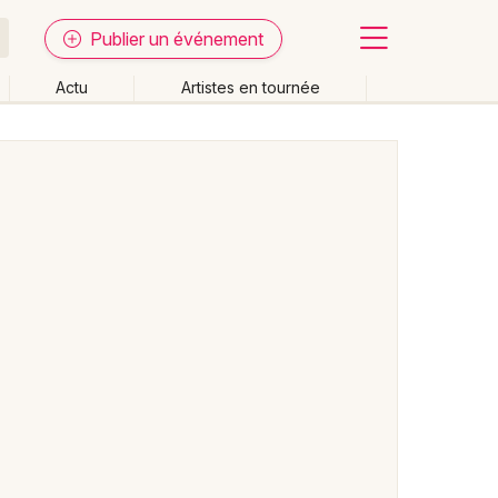
Publier un événement
Actu
Artistes en tournée
Fermer
Effacer les dates
week-end
Autre