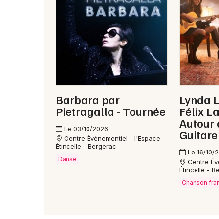
Barbara par
Lynda 
Pietragalla - Tournée
Félix L
Autour 
Le 03/10/2026
Guitare
Centre Événementiel - l'Espace
Étincelle - Bergerac
Le 16/10/
Danse
Centre Év
Étincelle - B
Chanson fra