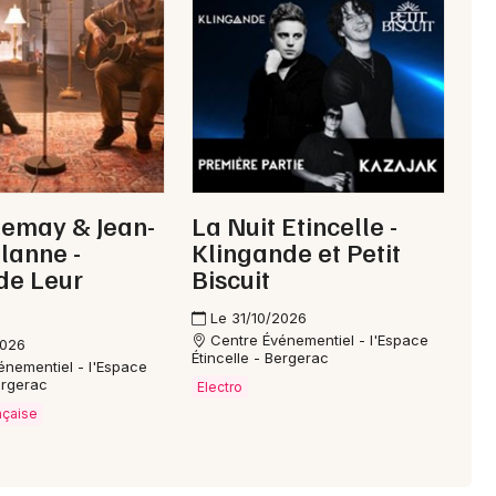
24 - Dordogne
Mon email
Je m'abonne
Lemay & Jean-
La Nuit Etincelle -
alanne -
Klingande et Petit
de Leur
Biscuit
Le 31/10/2026
Centre Événementiel - l'Espace
2026
Étincelle - Bergerac
énementiel - l'Espace
ergerac
Electro
nçaise