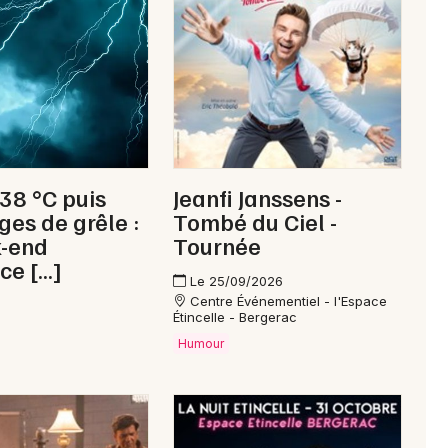
Newsletter des sorties
Artistes en tournée
Actus en Dordogne
 38 °C puis
Jeanfi Janssens -
Magazine en Dordogne
ges de grêle :
Tombé du Ciel -
k-end
Tournée
ce […]
Le 25/09/2026
Centre Événementiel - l'Espace
Étincelle - Bergerac
Humour
Choisir mes départements