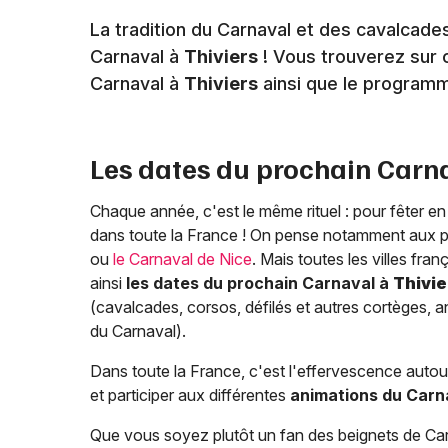
La tradition du Carnaval et des cavalcade
Carnaval à
Thiviers
! Vous trouverez sur c
Carnaval à
Thiviers
ainsi que le program
Les dates du prochain Carn
Chaque année, c'est le même rituel : pour fêter en 
dans toute la France ! On pense notamment aux 
ou
le Carnaval de Nice
. Mais toutes les villes fr
ainsi
les dates du prochain Carnaval à
Thivie
(cavalcades, corsos, défilés et autres cortèges, an
du Carnaval).
Dans toute la France, c'est l'effervescence autour
et participer aux différentes
animations du Carn
Que vous soyez plutôt un fan des beignets de Carn