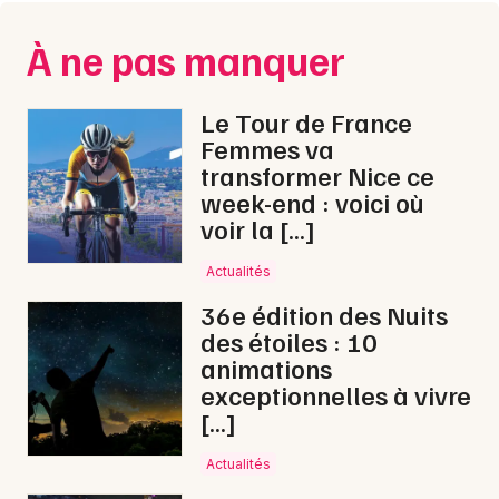
Montpellier
Spectacles
À ne pas manquer
Nantes
Concerts
Nice
Le Tour de France
Femmes va
Paris
Sports
transformer Nice ce
Strasbourg
week-end : voici où
Soirées
voir la […]
Toulouse
Sorties famille
Actualités
Toutes les villes
36e édition des Nuits
Expos
des étoiles : 10
animations
Sorties & loisirs
exceptionnelles à vivre
[…]
Cyclosportives dans le Var
Actualités
Cyclosportives en Provence-Alpes-Côte-