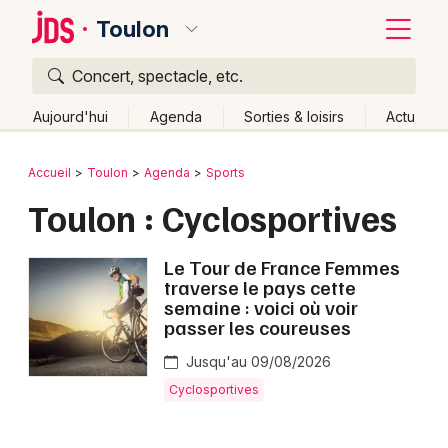
Toulon
Concert, spectacle, etc.
Quoi ?
Fermer
Aujourd'hui
Agenda
Sorties & loisirs
Actu
Où ?
Retour
Publier un événement
Accueil
Toulon
Agenda
Sports
Toulon et alentours
Var (83)
Toulon : Cyclosportives
Bordeaux
Provence-Alpes-Côte-d'Azur
Partout
Près de moi
Changer de lieu
Colmar
Le Tour de France Femmes
traverse le pays cette
Quand ?
Effacer les dates
Lille
Grands événements
semaine : voici où voir
Aujourd'hui
Demain
Ce week-end
Autre
passer les coureuses
Lyon
Activité & Expérience
Jusqu'au 09/08/2026
Marseille
Manifestations
Cyclosportives
Mulhouse
Foires & salons