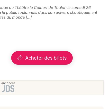
Choisir mes départements
ique au Théâtre le Colbert de Toulon le samedi 26
83 - Var
 le public toulonnais dans son univers chaotiquement
dités du monde […]
Mon email
Je m'abonne
Acheter des billets