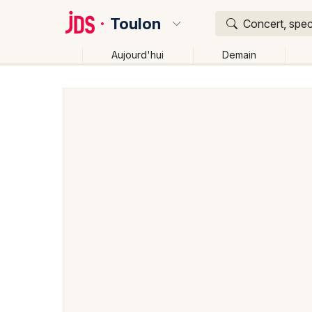
Toulon
Concert, spec
Aujourd'hui
Demain
Quoi ?
Où ?
Toulon et alentours
Var (83)
Provence-Alpes-Cô
Près de moi
Changer de lieu