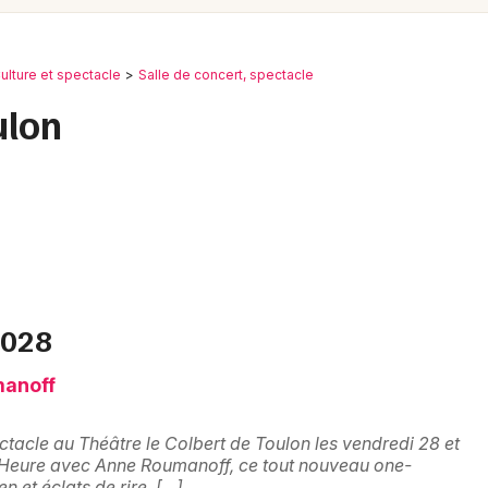
Spectacles
Mulhouse
Concerts
Montpellier
ulture et spectacle
Salle de concert, spectacle
Nantes
Sports
ulon
Nice
Soirées
Paris
Sorties famille
Strasbourg
Expos
Toulouse
Sorties & loisirs
Toutes les villes
2028
Salle de concert, spectacle dans le Var
manoff
Salle de concert, spectacle en
acle au Théâtre le Colbert de Toulon les vendredi 28 et
Provence-Alpes-Côte-d'Azur
 Heure avec Anne Roumanoff, ce tout nouveau one-
et éclats de rire, […]