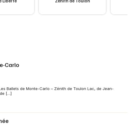
 Liberté
Zénith de Toulon
Co
te-Carlo
Les Ballets de Monte-Carlo – Zénith de Toulon Lac, de Jean-
 de […]
rnée