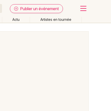
Publier un événement
Actu
Artistes en tournée
Fermer
Effacer les dates
week-end
Autre