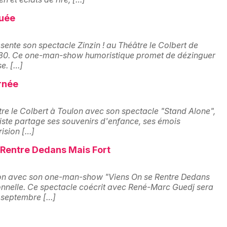
guée
Newsletter des sorties
ente son spectacle Zinzin ! au Théâtre le Colbert de
h30. Ce one-man-show humoristique promet de dézinguer
e. […]
Artistes en tournée
rnée
Actus à Toulon
âtre le Colbert à Toulon avec son spectacle "Stand Alone",
Magazine à Toulon
iste partage ses souvenirs d'enfance, ses émois
ision […]
 Rentre Dedans Mais Fort
on avec son one-man-show "Viens On se Rentre Dedans
onnelle. Ce spectacle coécrit avec René-Marc Guedj sera
9 septembre […]