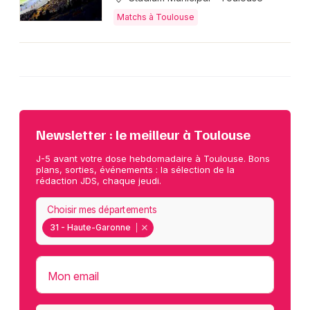
Matchs à Toulouse
Newsletter : le meilleur à Toulouse
J-5 avant votre dose hebdomadaire à Toulouse. Bons
plans, sorties, événements : la sélection de la
rédaction JDS, chaque jeudi.
Choisir mes départements
31 - Haute-Garonne
Mon email