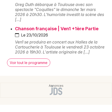
Centres de loisirs et de culture en Midi-
Greg Duth débarque à Toulouse avec son
Pyrénées
spectacle "Coquilles" le dimanche 1er mars
2026 à 20h30. L'humoriste investit la scène des
Centres de loisirs et de culture en Occitanie
[…]
Chanson française | Ven1 +1ère Partie
Le 23/10/2026
Ven1 se produira en concert aux Halles de la
Cartoucherie à Toulouse le vendredi 23 octobre
Newsletter des sorties
2026 à 19h30. L'artiste originaire de […]
Artistes en tournée
Voir tout le programme
Actus à Toulouse
Magazine à Toulouse