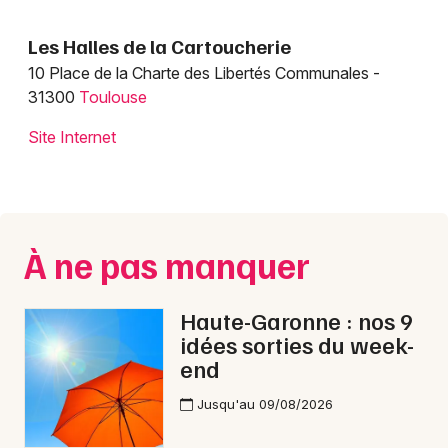
Les Halles de la Cartoucherie
10 Place de la Charte des Libertés Communales -
31300
Toulouse
Choisir mes départements
31 - Haute-Garonne
Site Internet
Mon email
À ne pas manquer
Je m'abonne
Haute-Garonne : nos 9
idées sorties du week-
end
Jusqu'au 09/08/2026