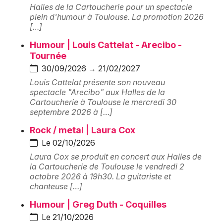
Montpellier
Halles de la Cartoucherie pour un spectacle
plein d'humour à Toulouse. La promotion 2026
Spectacles
Nantes
[…]
Concerts
Humour | Louis Cattelat - Arecibo -
Nice
Tournée
Paris
Sports
30/09/2026 → 21/02/2027
Louis Cattelat présente son nouveau
Strasbourg
Soirées
spectacle "Arecibo" aux Halles de la
Cartoucherie à Toulouse le mercredi 30
Toulouse
septembre 2026 à […]
Sorties famille
Toutes les villes
Rock / metal | Laura Cox
Expos
Le 02/10/2026
Laura Cox se produit en concert aux Halles de
Sorties & loisirs
la Cartoucherie de Toulouse le vendredi 2
octobre 2026 à 19h30. La guitariste et
Centres de loisirs et de culture en Haute-
chanteuse […]
Garonne
Humour | Greg Duth - Coquilles
Le 21/10/2026