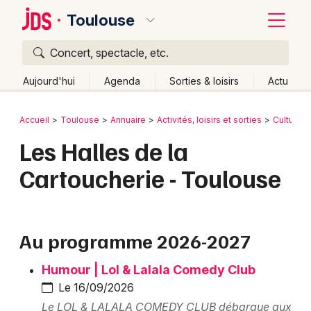
Toulouse
Concert, spectacle, etc.
Quoi ?
Fermer
Aujourd'hui
Agenda
Sorties & loisirs
Actu
Où ?
Retour
Publier un événement
Accueil
Toulouse
Annuaire
Activités, loisirs et sorties
Culture e
Toulouse et alentours
Haute-Garonne (31)
Les Halles de la
Bordeaux
Midi-Pyrénées
Partout
Près de moi
Changer de lieu
Cartoucherie - Toulouse
Colmar
Quand ?
Effacer les dates
Lille
Grands événements
Aujourd'hui
Demain
Ce week-end
Autre
Lyon
Au programme 2026-2027
Activité & Expérience
Marseille
Humour | Lol & Lalala Comedy Club
Manifestations
Le 16/09/2026
Mulhouse
Foires & salons
Le LOL & LALALA COMEDY CLUB débarque aux