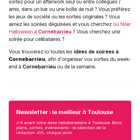
sortez pour un afterwork seul ou entre collègues /
amis, dans un bar ou une boîte de nuit ? Vous préférez
les jeux de société ou les sorties originales ? Vous
aimez les soirées déguisées et vous cherchez
où fêter
Halloween à
Cornebarrieu
? Vous cherchez une
soirée pour célibataires ?
Vous trouverez ici toutes les
idées de soirées à
Cornebarrieu
, afin d'organiser vos sorties du week-
end à
Cornebarrieu
ou de la semaine.
Newsletter : le meilleur à Toulouse
J-6 avant votre dose hebdomadaire à Toulouse. Bons
plans, sorties, événements : la sélection de la
rédaction JDS, chaque jeudi.