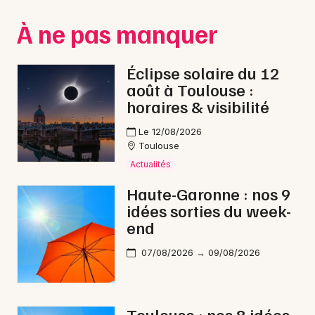
Montpellier
À ne pas manquer
Spectacles
Nantes
Concerts
Nice
Éclipse solaire du 12
août à Toulouse :
Paris
Sports
horaires & visibilité
Strasbourg
Soirées
Le 12/08/2026
Toulouse
Toulouse
Sorties famille
Actualités
Toutes les villes
Haute-Garonne : nos 9
Expos
idées sorties du week-
end
Sorties & loisirs
07/08/2026 → 09/08/2026
Soirées en Haute-Garonne
Soirées en Midi-Pyrénées
Toulouse : nos 8 idées