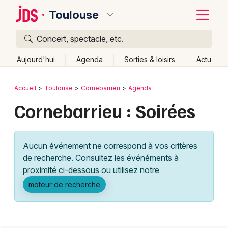
Toulouse
Concert, spectacle, etc.
Quoi ?
Fermer
Aujourd'hui
Agenda
Sorties & loisirs
Actu
Où ?
Retour
Publier un événement
Accueil
Toulouse
Cornebarrieu
Agenda
Toulouse et alentours
Haute-Garonne (31)
Cornebarrieu : Soirées
Bordeaux
Midi-Pyrénées
Partout
Près de moi
Changer de lieu
Colmar
Quand ?
Effacer les dates
Aucun événement ne correspond à vos critères
Lille
Grands événements
Aujourd'hui
Demain
Ce week-end
Autre
de recherche. Consultez les événéments à
Lyon
proximité ci-dessous ou utilisez notre
Activité & Expérience
moteur de recherche
Marseille
Manifestations
Mulhouse
Foires & salons