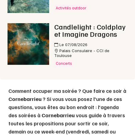
Activités outdoor
Choisir mes départements
31 - Haute-Garonne
Candlelight : Coldplay
et Imagine Dragons
Mon email
Le 07/08/2026
Palais Consulaire - CCI de
Toulouse
Je m'abonne
Concerts
Comment occuper ma soirée ? Que faire ce soir à
Cornebarrieu
? Si vous vous posez l'une de ces
questions, vous êtes au bon endroit : l'agenda
des soirées à
Cornebarrieu
vous guide à travers
toutes les propositions pour sortir ce soir,
demain ou ce week-end (vendredi, samedi ou