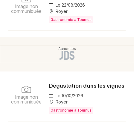
Montpellier
Le 22/08/2026
Image non
communiquée
Royer
Spectacles
Nantes
Gastronomie à Tournus
Concerts
Nice
Paris
Sports
Strasbourg
Soirées
Toulouse
Sorties famille
Toutes les villes
Expos
Dégustation dans les vignes
Le 10/10/2026
Image non
Sorties & loisirs
communiquée
Royer
Gastronomie à Tournus
Gastronomie en Saône-et-Loire
Gastronomie en Bourgogne