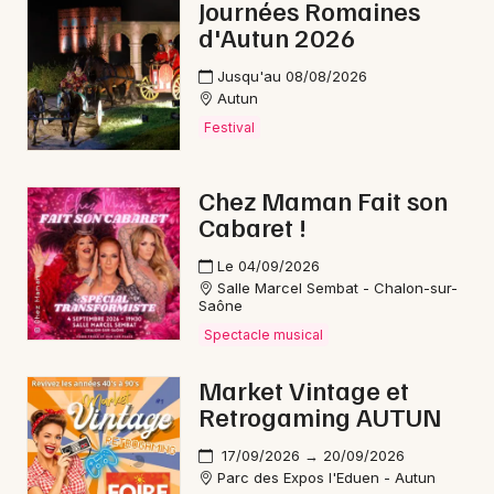
Journées Romaines
d'Autun 2026
Choisir mes départements
Jusqu'au 08/08/2026
71 - Saône-et-Loire
Autun
Festival
Mon email
Chez Maman Fait son
Cabaret !
Je m'abonne
Le 04/09/2026
Salle Marcel Sembat - Chalon-sur-
Saône
Spectacle musical
Market Vintage et
Retrogaming AUTUN
17/09/2026 → 20/09/2026
Parc des Expos l'Eduen - Autun