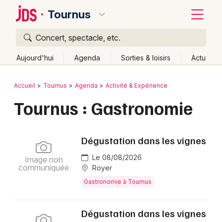
Tournus
Concert, spectacle, etc.
Quoi ?
Fermer
Aujourd'hui
Agenda
Sorties & loisirs
Actu
Où ?
Retour
Publier un événement
Accueil
Tournus
Agenda
Activité & Expérience
Tournus et alentours
Saône-et-Loire (71)
Bourgogne
Tournus : Gastronomie
Bordeaux
Partout
Près de moi
Changer de lieu
Colmar
Quand ?
Effacer les dates
Dégustation dans les vignes
Lille
Grands événements
Aujourd'hui
Demain
Ce week-end
Autre
Le 08/08/2026
Image non
Lyon
communiquée
Royer
Activité & Expérience
Gastronomie à Tournus
Marseille
Manifestations
Mulhouse
Dégustation dans les vignes
Foires & salons