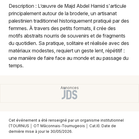
Montpellier
Description : L’œuvre de Majd Abdel Hamid s'articule
Spectacles
principalement autour de la broderie, un artisanat
Nantes
palestinien traditionnel historiquement pratiqué par des
Concerts
Nice
femmes. À travers des petits formats, il crée des
motifs abstraits nourris de souvenirs et de fragments
Paris
Sports
du quotidien. Sa pratique, solitaire et réalisée avec des
matériaux modestes, requiert un geste lent, répétitif :
Strasbourg
Soirées
une manière de faire face au monde et au passage du
temps.
Toulouse
Sorties famille
Toutes les villes
Expos
Sorties & loisirs
Expos en Saône-et-Loire
Cet événement a été renseigné par un organisme institutionnel
(TOURNUS │ OT Mâconnais-Tournugeois │ Cat.II). Date de
Expos en Bourgogne
dernière mise à jour le 30/05/2026.