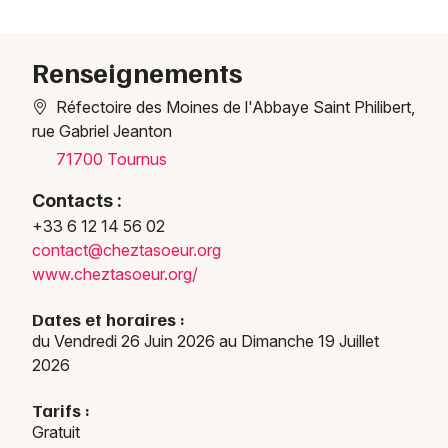
Expos en Bourgogne-Franche-Comté
Renseignements
Réfectoire des Moines de l'Abbaye Saint Philibert,
rue Gabriel Jeanton
Newsletter des sorties
71700 Tournus
Artistes en tournée
Contacts :
+33 6 12 14 56 02
Actus à Tournus
conta
ct@ch
eztas
oeur.
org
www.cheztasoeur.org/
Magazine à Tournus
Dates et horaires :
du Vendredi 26 Juin 2026 au Dimanche 19 Juillet
2026
Tarifs :
Gratuit