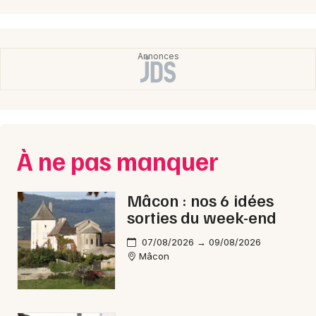
Choisir mes départements
71 - Saône-et-Loire
Mon email
Je m'abonne
À ne pas manquer
Mâcon : nos 6 idées
sorties du week-end
07/08/2026 → 09/08/2026
Mâcon