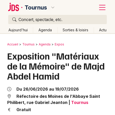
Tournus
Concert, spectacle, etc.
Quoi ?
Fermer
Aujourd'hui
Agenda
Sorties & loisirs
Actu
Où ?
Retour
Publier un événement
Accueil
Tournus
Agenda
Expos
Tournus et alentours
Saône-et-Loire (71)
Bourgogne
Exposition "Matériaux
Bordeaux
Partout
Près de moi
Changer de lieu
de la Mémoire" de Majd
Colmar
Quand ?
Effacer les dates
Abdel Hamid
Lille
Grands événements
Aujourd'hui
Demain
Ce week-end
Autre
Lyon
Activité & Expérience
Du 26/06/2026 au 19/07/2026
Marseille
Réfectoire des Moines de l'Abbaye Saint
Manifestations
Philibert, rue Gabriel Jeanton
|
Tournus
Mulhouse
Gratuit
Foires & salons