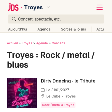
Troyes
Concert, spectacle, etc.
Quoi ?
Fermer
Aujourd'hui
Agenda
Sorties & loisirs
Actu
Où ?
Retour
Publier un événement
Accueil
Troyes
Agenda
Concerts
Troyes et alentours
Aube (10)
Champagne-Ardenne
Troyes : Rock / metal /
Bordeaux
Partout
Près de moi
Changer de lieu
blues
Colmar
Quand ?
Effacer les dates
Lille
Grands événements
Aujourd'hui
Demain
Ce week-end
Autre
Dirty Dancing - le Tribute
Lyon
Activité & Expérience
Le 31/01/2027
Marseille
Le Cube - Troyes
Manifestations
Mulhouse
Rock / metal à Troyes
Foires & salons