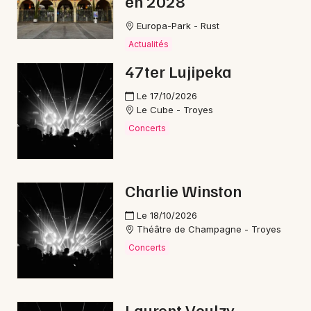
en 2028
Europa-Park - Rust
Choisir mes départements
Actualités
10 - Aube
47ter Lujipeka
Le 17/10/2026
Mon email
Le Cube - Troyes
Concerts
Je m'abonne
Charlie Winston
Le 18/10/2026
Théâtre de Champagne - Troyes
Concerts
Laurent Voulzy