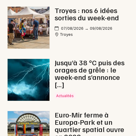
Rock / metal dans le Grand Est
Troyes : nos 6 idées
sorties du week-end
07/08/2026 → 09/08/2026
Troyes
Newsletter des sorties
Artistes en tournée
Jusqu’à 38 °C puis des
orages de grêle : le
Actus à Troyes
week-end s’annonce
[…]
Magazine à Troyes
Actualités
Euro-Mir ferme à
Europa-Park et un
quartier spatial ouvre