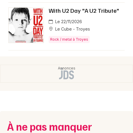
Montpellier
With U2 Day "A U2 Tribute"
Spectacles
Nantes
Le 22/11/2026
Concerts
Nice
Le Cube - Troyes
Paris
Rock / metal à Troyes
Sports
Strasbourg
Soirées
Toulouse
Sorties famille
Toutes les villes
Expos
Sorties & loisirs
Rock / metal dans l' Aube
À ne pas manquer
Rock / metal en Champagne-Ardenne