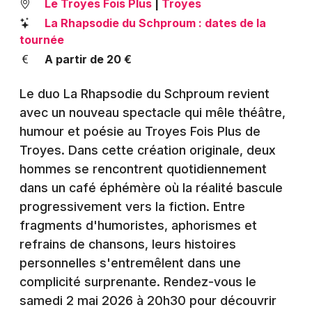
Le Troyes Fois Plus
|
Troyes
Montpellier
La Rhapsodie du Schproum : dates de la
Spectacles
Nantes
tournée
A partir de 20 €
Concerts
Nice
Paris
Le duo La Rhapsodie du Schproum revient
Sports
avec un nouveau spectacle qui mêle théâtre,
Strasbourg
Soirées
humour et poésie au Troyes Fois Plus de
Toulouse
Troyes. Dans cette création originale, deux
Sorties famille
hommes se rencontrent quotidiennement
Toutes les villes
dans un café éphémère où la réalité bascule
Expos
progressivement vers la fiction. Entre
fragments d'humoristes, aphorismes et
Sorties & loisirs
refrains de chansons, leurs histoires
Humour dans l' Aube
personnelles s'entremêlent dans une
complicité surprenante. Rendez-vous le
Humour en Champagne-Ardenne
samedi 2 mai 2026 à 20h30 pour découvrir