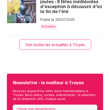
joutes : 8 fêtes médiévales
d'exception à découvrir d'ici
la fin de l'été
Publié le 29/07/2026
Actualités
Voir toutes les actualités à Troyes
Newsletter : le meilleur à Troyes
Recevez aujourd'hui votre dose hebdomadaire à
Troyes. Bons plans, sorties, événements : la sélection
de la rédaction JDS, chaque jeudi.
Choisir mes départements