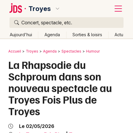
Troyes
Concert, spectacle, etc.
Quoi ?
Fermer
Aujourd'hui
Agenda
Sorties & loisirs
Actu
Où ?
Retour
Publier un événement
Accueil
Troyes
Agenda
Spectacles
Humour
Troyes et alentours
Aube (10)
Champagne-Ardenne
La Rhapsodie du
Bordeaux
Partout
Près de moi
Changer de lieu
Schproum dans son
Colmar
Quand ?
Effacer les dates
nouveau spectacle au
Lille
Grands événements
Aujourd'hui
Demain
Ce week-end
Autre
Troyes Fois Plus de
Lyon
Activité & Expérience
Troyes
Marseille
Manifestations
Mulhouse
Le 02/05/2026
Foires & salons