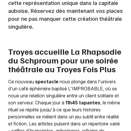
cette représentation unique dans la capitale
Humour dans le Grand Est
auboise. Réservez dès maintenant vos places
pour ne pas manquer cette création théâtrale
singulière.
Newsletter des sorties
Troyes accueille La Rhapsodie
Artistes en tournée
du Schproum pour une soirée
théâtrale au Troyes Fois Plus
Actus à Troyes
Ce nouveau
spectacle
nous plonge dans l'univers
Magazine à Troyes
d'un café éphémère baptisé L'IMPROBABLE, où se
noue une relation singulière entre un client solitaire et
son serveur. Chaque jour à
11h45 tapantes
, le même
rituel se répète jusqu'à ce que leurs histoires
personnelles se mêlent dans un jeu subtil entre réalité
et fiction. Les artistes puisent dans un répertoire varié
- saillies d'humoristes, aphorismes, refrains de