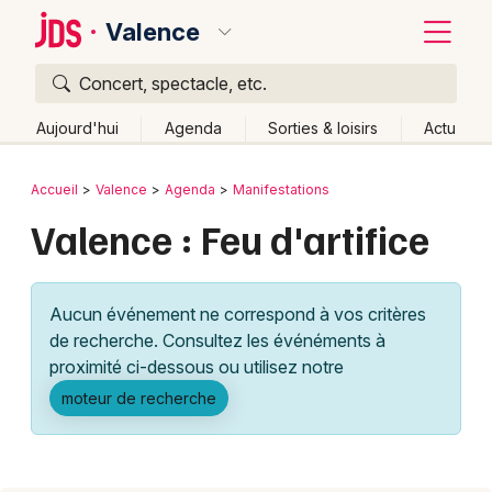
Valence
Concert, spectacle, etc.
Quoi ?
Fermer
Aujourd'hui
Agenda
Sorties & loisirs
Actu
Où ?
Retour
Publier un événement
Accueil
Valence
Agenda
Manifestations
Valence et alentours
Drôme (26)
Rhône-Alpes
Valence : Feu d'artifice
Bordeaux
Partout
Près de moi
Changer de lieu
Colmar
Quand ?
Effacer les dates
Aucun événement ne correspond à vos critères
Lille
Grands événements
Aujourd'hui
Demain
Ce week-end
Autre
de recherche. Consultez les événéments à
Lyon
proximité ci-dessous ou utilisez notre
Activité & Expérience
moteur de recherche
Marseille
Manifestations
Mulhouse
Foires & salons