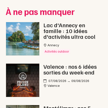
Montpellier
À ne pas manquer
Spectacles
Nantes
Concerts
Nice
Lac d'Annecy en
famille : 10 idées
Paris
Sports
d'activités ultra cool
Strasbourg
Soirées
Annecy
Toulouse
Activités outdoor
Sorties famille
Toutes les villes
Valence : nos 6 idées
Expos
sorties du week-end
Sorties & loisirs
07/08/2026 → 09/08/2026
Valence
Feu d'artifice dans la Drôme
Feu d'artifice en Rhône-Alpes
Montélimar : nos 5