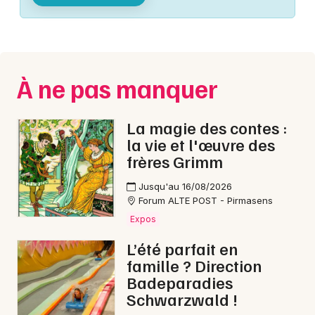
Montpellier
Spectacles
Nantes
Concerts
Nice
À ne pas manquer
Paris
Sports
Strasbourg
La magie des contes :
Soirées
la vie et l'œuvre des
Toulouse
frères Grimm
Sorties famille
Toutes les villes
Jusqu'au 16/08/2026
Expos
Forum ALTE POST - Pirmasens
Expos
Sorties & loisirs
L’été parfait en
famille ? Direction
Ateliers dans la Drôme
Badeparadies
Schwarzwald !
Ateliers en Rhône-Alpes