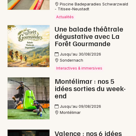
Piscine Badeparadies Schwarzwald
Ateliers en Auvergne-Rhône-Alpes
- Titisee-Neustadt
Actualités
Une balade théâtrale
dégustative avec La
Forêt Gourmande
Newsletter des sorties
Jusqu'au 30/08/2026
Artistes en tournée
Sondernach
Interactives & immersives
Actus à Valence
Montélimar : nos 5
idées sorties du week-
Magazine à Valence
end
Jusqu'au 09/08/2026
Montélimar
Valence : nos 6 idées