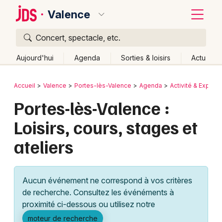
Valence
Concert, spectacle, etc.
Quoi ?
Fermer
Aujourd'hui
Agenda
Sorties & loisirs
Actu
Où ?
Retour
Publier un événement
Accueil
Valence
Portes-lès-Valence
Agenda
Activité & Expéri
Valence et alentours
Drôme (26)
Rhône-Alpes
Portes-lès-Valence :
Bordeaux
Partout
Près de moi
Changer de lieu
Loisirs, cours, stages et
Colmar
Quand ?
Effacer les dates
ateliers
Lille
Grands événements
Aujourd'hui
Demain
Ce week-end
Autre
Lyon
Activité & Expérience
Aucun événement ne correspond à vos critères
Marseille
de recherche. Consultez les événéments à
Manifestations
proximité ci-dessous ou utilisez notre
Mulhouse
Foires & salons
moteur de recherche