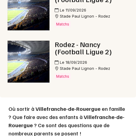
Le 11/09/2026
Stade Paul Lignon - Rodez
Matchs
Choisir mes départements
12 - Aveyron
Rodez - Nancy
(Football Ligue 2)
Mon email
Le 18/09/2026
Stade Paul Lignon - Rodez
Je m'abonne
Matchs
Où sortir à
Villefranche-de-Rouergue
en famille
? Que faire avec des enfants à
Villefranche-de-
Rouergue
? Ce sont des questions que de
nombreux parents se posent !