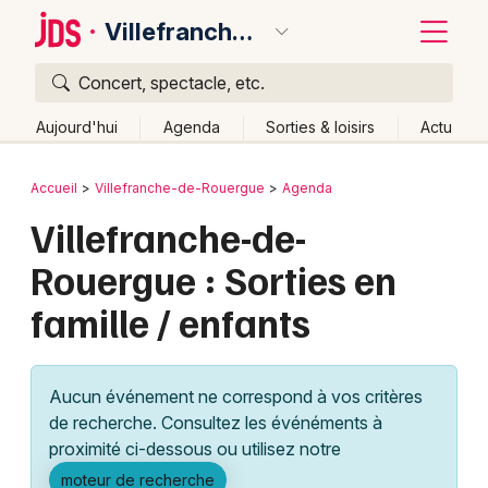
Villefranche-de-Rouergue
Concert, spectacle, etc.
Quoi ?
Fermer
Aujourd'hui
Agenda
Sorties & loisirs
Actu
Où ?
Retour
Publier un événement
Accueil
Villefranche-de-Rouergue
Agenda
Villefranche-de-Rouergue et alentours
Aveyron (12)
Villefranche-de-
Bordeaux
Midi-Pyrénées
Partout
Près de moi
Changer de lieu
Rouergue : Sorties en
Colmar
Quand ?
Effacer les dates
famille / enfants
Lille
Grands événements
Aujourd'hui
Demain
Ce week-end
Autre
Lyon
Activité & Expérience
Aucun événement ne correspond à vos critères
Marseille
de recherche. Consultez les événéments à
Manifestations
proximité ci-dessous ou utilisez notre
Mulhouse
Foires & salons
moteur de recherche