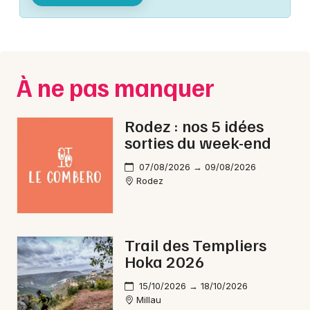
Montpellier
Spectacles
Nantes
Concerts
Nice
À ne pas manquer
Paris
Sports
Strasbourg
Rodez : nos 5 idées
Soirées
sorties du week-end
Toulouse
Sorties famille
07/08/2026 → 09/08/2026
Toutes les villes
Rodez
Expos
Sorties & loisirs
Trail des Templiers
Hoka 2026
Sorties famille en Aveyron
15/10/2026 → 18/10/2026
Sorties famille en Midi-Pyrénées
Millau