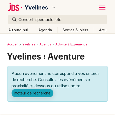
Yvelines
Concert, spectacle, etc.
Quoi ?
Fermer
Aujourd'hui
Agenda
Sorties & loisirs
Actu
Où ?
Retour
Publier un événement
Accueil
Yvelines
Agenda
Activité & Expérience
Yvelines (78)
Ile de France
Partout
Près de moi
Yvelines : Aventure
Bordeaux
Changer de lieu
Colmar
Quand ?
Effacer les dates
Aucun événement ne correspond à vos critères
Lille
Grands événements
Aujourd'hui
Demain
Ce week-end
Autre
de recherche. Consultez les événéments à
Lyon
proximité ci-dessous ou utilisez notre
Activité & Expérience
moteur de recherche
Marseille
Manifestations
Mulhouse
Foires & salons