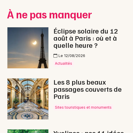
Montpellier
À ne pas manquer
Spectacles
Nantes
Concerts
Nice
Éclipse solaire du 12
août à Paris : où et à
Paris
Sports
quelle heure ?
Strasbourg
Soirées
Le 12/08/2026
Toulouse
Actualités
Sorties famille
Toutes les villes
Les 8 plus beaux
Expos
passages couverts de
Paris
Sorties & loisirs
Sites touristiques et monuments
Aventure en Ile de France
Yvelines : nos 11 idées