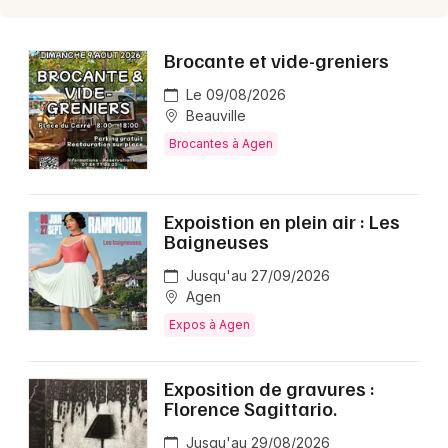
Choisir mes départements
Brocante et vide-greniers
47 - Lot-et-Garonne
Le 09/08/2026
Beauville
Brocantes à Agen
Mon email
Je m'abonne
Expoistion en plein air : Les
Baigneuses
Jusqu'au 27/09/2026
Agen
Expos à Agen
Exposition de gravures :
Florence Sagittario.
Jusqu'au 29/08/2026