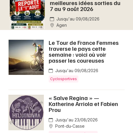
meilleures idées sorties du
Montpellier
7 au 9 août 2026
Spectacles
Nantes
Jusqu'au 09/08/2026
Agen
Concerts
Nice
Paris
Sports
Le Tour de France Femmes
traverse le pays cette
Strasbourg
semaine : voici où voir
Soirées
passer les coureuses
Toulouse
Sorties famille
Jusqu'au 09/08/2026
Toutes les villes
Cyclosportives
Expos
« Salve Regina » —
Sorties & loisirs
Katherine Arriola et Fabien
Prou
Aujourd'hui en Lot-et-Garonne
Jusqu'au 23/08/2026
Aujourd'hui en Aquitaine
Pont-du-Casse