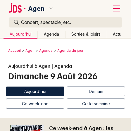
Agen
Concert, spectacle, etc.
Quoi ?
Fermer
Aujourd'hui
Agenda
Sorties & loisirs
Actu
Où ?
Retour
Publier un événement
Accueil
Agen
Agenda
Agenda du jour
Agen et alentours
Lot-et-Garonne (47)
Aquitaine
Bordeaux
Aujourd'hui à Agen | Agenda
Partout
Près de moi
Changer de lieu
Dimanche 9 Août 2026
Colmar
Quand ?
Effacer les dates
Lille
Grands événements
Aujourd'hui
Demain
Ce week-end
Autre
Aujourd'hui
Demain
Lyon
Activité & Expérience
Ce week-end
Cette semaine
Marseille
Manifestations
Mulhouse
Ce week-end à Agen : les
Foires & salons