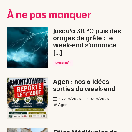
Montpellier
À ne pas manquer
Spectacles
Nantes
Concerts
Nice
Jusqu’à 38 °C puis des
orages de grêle : le
Paris
Sports
week-end s’annonce
[…]
Strasbourg
Soirées
Toulouse
Actualités
Sorties famille
Toutes les villes
Agen : nos 6 idées
Expos
sorties du week-end
Sorties & loisirs
07/08/2026 → 09/08/2026
Agen
Gastronomie en Lot-et-Garonne
Gastronomie en Aquitaine
Fêtes Médiévales de