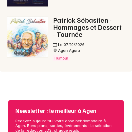
Choisir mes départements
Patrick Sébastien -
47 - Lot-et-Garonne
Hommages et Dessert
- Tournée
Mon email
Le 07/10/2026
Agen Agora
Humour
Je m'abonne
Newsletter : le meilleur à Agen
Recevez aujourd'hui votre dose hebdomadaire à
Agen. Bons plans, sorties, événements : la sélection
de la rédaction JDS, chaque jeudi.