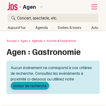
Agen
Concert, spectacle, etc.
Quoi ?
Fermer
Aujourd'hui
Agenda
Sorties & loisirs
Actu
Où ?
Retour
Publier un événement
Accueil
Agen
Agenda
Activité & Expérience
Agen et alentours
Lot-et-Garonne (47)
Aquitaine
Agen : Gastronomie
Bordeaux
Partout
Près de moi
Changer de lieu
Colmar
Quand ?
Effacer les dates
Aucun événement ne correspond à vos critères
Lille
Grands événements
Aujourd'hui
Demain
Ce week-end
Autre
de recherche. Consultez les événéments à
Lyon
proximité ci-dessous ou utilisez notre
Activité & Expérience
moteur de recherche
Marseille
Manifestations
Mulhouse
Foires & salons