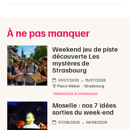
Choisir mes départements
57 - Moselle
À ne pas manquer
Mon email
Je m'abonne
Weekend Jeu de piste
découverte Les
mystères de
Strasbourg
01/07/2026 → 15/07/2026
Place Kléber - Strasbourg
Interactives & immersives
Moselle : nos 7 idées
sorties du week-end
07/08/2026 → 09/08/2026