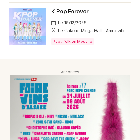
Montpellier
K-Pop Forever
Spectacles
Nantes
Le 19/12/2026
Concerts
Nice
Le Galaxie Mega Hall - Amnéville
Paris
Pop / folk en Moselle
Sports
Strasbourg
Soirées
Toulouse
Sorties famille
Toutes les villes
Expos
Sorties & loisirs
Pop / folk en Lorraine
Pop / folk dans le Grand Est