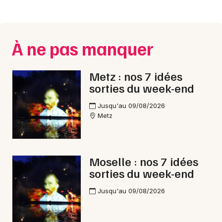
Montpellier
Spectacles
Nantes
À ne pas manquer
Concerts
Nice
Paris
Sports
Metz : nos 7 idées
sorties du week-end
Strasbourg
Soirées
Toulouse
Jusqu'au 09/08/2026
Sorties famille
Metz
Toutes les villes
Expos
Moselle : nos 7 idées
Sorties & loisirs
sorties du week-end
Dîner spectacle en Lorraine
Jusqu'au 09/08/2026
Dîner spectacle dans le Grand Est