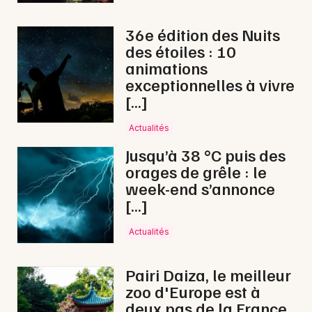
36e édition des Nuits
des étoiles : 10
animations
Newsletter des sorties
exceptionnelles à vivre
[…]
Artistes en tournée
Actualités
Actus en Moselle
Jusqu’à 38 °C puis des
orages de grêle : le
Magazine en Moselle
week-end s’annonce
[…]
Actualités
Pairi Daiza, le meilleur
zoo d'Europe est à
deux pas de la France