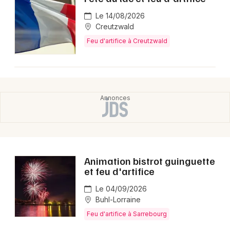
Montpellier
Le 14/08/2026
Spectacles
Nantes
Creutzwald
Feu d'artifice à Creutzwald
Concerts
Nice
Paris
Sports
Strasbourg
Soirées
Toulouse
Sorties famille
Toutes les villes
Expos
Animation bistrot guinguette
Sorties & loisirs
et feu d'artifice
Le 04/09/2026
Feu d'artifice en Lorraine
Buhl-Lorraine
Feu d'artifice à Sarrebourg
Feu d'artifice dans le Grand Est