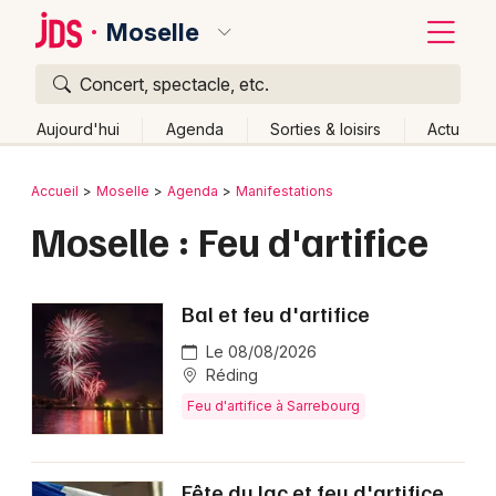
Moselle
Concert, spectacle, etc.
Quoi ?
Fermer
Aujourd'hui
Agenda
Sorties & loisirs
Actu
Où ?
Retour
Publier un événement
Accueil
Moselle
Agenda
Manifestations
Moselle (57)
Lorraine
Partout
Près de moi
Moselle : Feu d'artifice
Bordeaux
Changer de lieu
Colmar
Quand ?
Effacer les dates
Bal et feu d'artifice
Lille
Grands événements
Aujourd'hui
Demain
Ce week-end
Autre
Le 08/08/2026
Lyon
Réding
Activité & Expérience
Feu d'artifice à Sarrebourg
Marseille
Manifestations
Mulhouse
Foires & salons
Fête du lac et feu d'artifice