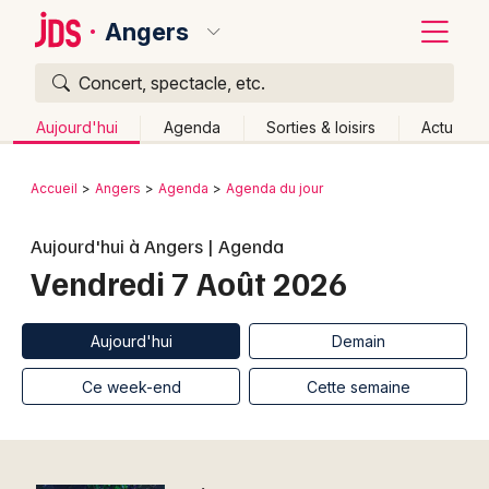
Angers
Concert, spectacle, etc.
Quoi ?
Fermer
Aujourd'hui
Agenda
Sorties & loisirs
Actu
Où ?
Retour
Publier un événement
Accueil
Angers
Agenda
Agenda du jour
Angers et alentours
Maine-et-Loire (49)
Bordeaux
Aujourd'hui à Angers | Agenda
Pays de la Loire
Partout
Près de moi
Changer de lieu
Vendredi 7 Août 2026
Colmar
Quand ?
Effacer les dates
Lille
Grands événements
Aujourd'hui
Demain
Ce week-end
Autre
Aujourd'hui
Demain
Lyon
Activité & Expérience
Ce week-end
Cette semaine
Marseille
Manifestations
Mulhouse
Foires & salons