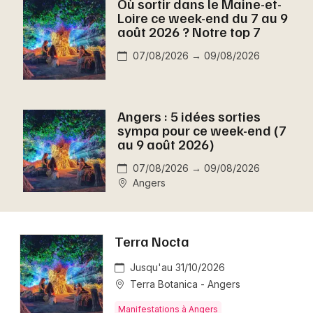
Où sortir dans le Maine-et-
Montpellier
Loire ce week-end du 7 au 9
Spectacles
août 2026 ? Notre top 7
Nantes
07/08/2026 → 09/08/2026
Concerts
Nice
Paris
Sports
Angers : 5 idées sorties
Strasbourg
sympa pour ce week-end (7
Soirées
au 9 août 2026)
Toulouse
Sorties famille
07/08/2026 → 09/08/2026
Toutes les villes
Angers
Expos
Sorties & loisirs
Terra Nocta
Aujourd'hui dans le Maine-et-Loire
Jusqu'au 31/10/2026
Terra Botanica - Angers
Aujourd'hui dans les Pays de la Loire
Manifestations à Angers