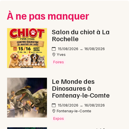
Montpellier
Spectacles
À ne pas manquer
Nantes
Concerts
Nice
Salon du chiot à La
Rochelle
Paris
Sports
15/08/2026 → 16/08/2026
Strasbourg
Soirées
Yves
Toulouse
Foires
Sorties famille
Toutes les villes
Le Monde des
Expos
Dinosaures à
Fontenay-le-Comte
Sorties & loisirs
15/08/2026 → 16/08/2026
Cyclosportives dans le Maine-et-Loire
Fontenay-le-Comte
Expos
Cyclosportives dans les Pays de la Loire