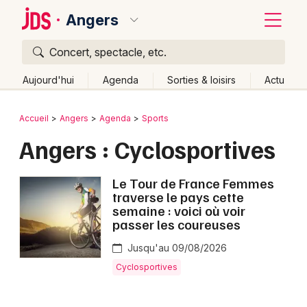
Angers
Concert, spectacle, etc.
Quoi ?
Fermer
Aujourd'hui
Agenda
Sorties & loisirs
Actu
Où ?
Retour
Publier un événement
Accueil
Angers
Agenda
Sports
Angers et alentours
Maine-et-Loire (49)
Angers : Cyclosportives
Bordeaux
Pays de la Loire
Partout
Près de moi
Changer de lieu
Colmar
Le Tour de France Femmes
Quand ?
Effacer les dates
traverse le pays cette
Lille
Grands événements
Aujourd'hui
Demain
Ce week-end
Autre
semaine : voici où voir
passer les coureuses
Lyon
Activité & Expérience
Jusqu'au 09/08/2026
Marseille
Manifestations
Cyclosportives
Mulhouse
Foires & salons