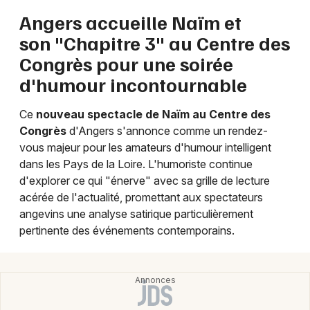
Angers accueille Naïm et
son "Chapitre 3" au Centre des
Congrès pour une soirée
Newsletter des sorties
d'humour incontournable
Artistes en tournée
Ce
nouveau spectacle de Naïm au Centre des
Congrès
d'Angers s'annonce comme un rendez-
Actus à Angers
vous majeur pour les amateurs d'humour intelligent
dans les Pays de la Loire. L'humoriste continue
Magazine à Angers
d'explorer ce qui "énerve" avec sa grille de lecture
acérée de l'actualité, promettant aux spectateurs
angevins une analyse satirique particulièrement
pertinente des événements contemporains.