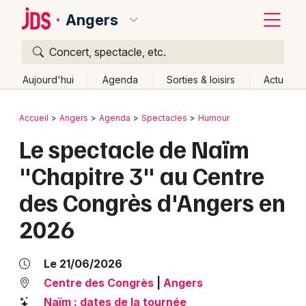
Angers
Concert, spectacle, etc.
Quoi ?
Fermer
Aujourd'hui
Agenda
Sorties & loisirs
Actu
Où ?
Retour
Publier un événement
Accueil
Angers
Agenda
Spectacles
Humour
Angers et alentours
Maine-et-Loire (49)
Le spectacle de Naïm
Bordeaux
Pays de la Loire
Partout
Près de moi
Changer de lieu
"Chapitre 3" au Centre
Colmar
Quand ?
Effacer les dates
des Congrès d'Angers en
Lille
Grands événements
Aujourd'hui
Demain
Ce week-end
Autre
2026
Lyon
Activité & Expérience
Marseille
Le 21/06/2026
Manifestations
Centre des Congrès
|
Angers
Mulhouse
Foires & salons
Naïm : dates de la tournée