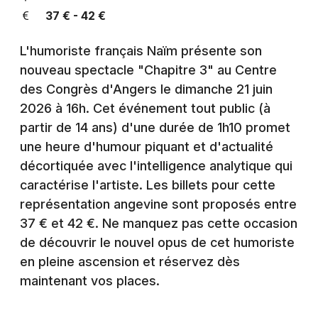
Montpellier
37 € - 42 €
Spectacles
Nantes
L'humoriste français Naïm présente son
Concerts
Nice
nouveau spectacle "Chapitre 3" au Centre
des Congrès d'Angers le dimanche 21 juin
Paris
Sports
2026 à 16h. Cet événement tout public (à
Strasbourg
partir de 14 ans) d'une durée de 1h10 promet
Soirées
une heure d'humour piquant et d'actualité
Toulouse
Sorties famille
décortiquée avec l'intelligence analytique qui
Toutes les villes
caractérise l'artiste. Les billets pour cette
Expos
représentation angevine sont proposés entre
37 € et 42 €. Ne manquez pas cette occasion
Sorties & loisirs
de découvrir le nouvel opus de cet humoriste
en pleine ascension et réservez dès
Humour dans le Maine-et-Loire
maintenant vos places.
Humour dans les Pays de la Loire