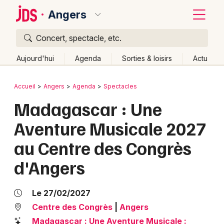
Angers
Concert, spectacle, etc.
Quoi ?
Fermer
Aujourd'hui
Agenda
Sorties & loisirs
Actu
Où ?
Retour
Publier un événement
Accueil
Angers
Agenda
Spectacles
Angers et alentours
Maine-et-Loire (49)
Madagascar : Une
Bordeaux
Pays de la Loire
Partout
Près de moi
Changer de lieu
Aventure Musicale 2027
Colmar
Quand ?
Effacer les dates
au Centre des Congrès
Lille
Grands événements
Aujourd'hui
Demain
Ce week-end
Autre
d'Angers
Lyon
Activité & Expérience
Marseille
Le 27/02/2027
Manifestations
Centre des Congrès
|
Angers
Mulhouse
Foires & salons
Madagascar : Une Aventure Musicale :