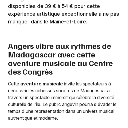
disponibles de 39 € à 54 € pour cette
expérience artistique exceptionnelle à ne pas
manquer dans le Maine-et-Loire.
Newsletter des sorties
Artistes en tournée
Angers vibre aux rythmes de
Madagascar avec cette
Actus à Angers
aventure musicale au Centre
des Congrès
Magazine à Angers
Cette
aventure musicale
invite les spectateurs à
découvrir les richesses sonores de Madagascar à
travers un spectacle immersif qui célèbre la diversité
culturelle de l'île. Le public angevin pourra s'évader le
temps d'une représentation dans un univers musical
authentique et moderne.