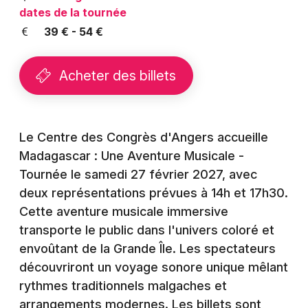
Montpellier
dates de la tournée
Spectacles
39 € - 54 €
Nantes
Concerts
Nice
Acheter des billets
Paris
Sports
Strasbourg
Soirées
Le Centre des Congrès d'Angers accueille
Toulouse
Madagascar : Une Aventure Musicale -
Sorties famille
Tournée le samedi 27 février 2027, avec
Toutes les villes
deux représentations prévues à 14h et 17h30.
Expos
Cette aventure musicale immersive
Sorties & loisirs
transporte le public dans l'univers coloré et
envoûtant de la Grande Île. Les spectateurs
Spectacles dans le Maine-et-Loire
découvriront un voyage sonore unique mêlant
rythmes traditionnels malgaches et
Spectacles dans les Pays de la Loire
arrangements modernes. Les billets sont