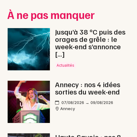
Montpellier
À ne pas manquer
Spectacles
Nantes
Concerts
Nice
Jusqu’à 38 °C puis des
orages de grêle : le
Paris
Sports
week-end s’annonce
[…]
Strasbourg
Soirées
Toulouse
Actualités
Sorties famille
Toutes les villes
Annecy : nos 4 idées
Expos
sorties du week-end
Sorties & loisirs
07/08/2026 → 09/08/2026
Annecy
Nature en Haute-Savoie
Nature en Rhône-Alpes
Haute-Savoie : nos 8