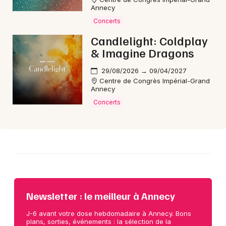
Annecy
Concerts
Choisir mes départements
Candlelight: Coldplay
74 - Haute-Savoie
& Imagine Dragons
29/08/2026 → 09/04/2027
Mon email
Centre de Congrès Impérial-Grand
Annecy
Concerts
Je m'abonne
Newsletter : le meilleur à Annecy
J-6 avant votre dose hebdomadaire à Annecy. Bons
plans, sorties, événements : la sélection de la