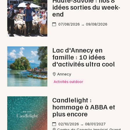
idées sorties du week-
Nature en Auvergne-Rhône-Alpes
end
07/08/2026 → 09/08/2026
Newsletter des sorties
Lac d'Annecy en
famille : 10 idées
Artistes en tournée
d'activités ultra cool
Actus à Annecy
Annecy
Activités outdoor
Magazine à Annecy
Candlelight :
hommage à ABBA et
plus encore
02/10/2026 → 08/01/2027
Centre de Congrès Impérial-Grand