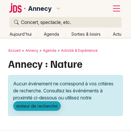
Annecy
Concert, spectacle, etc.
Quoi ?
Fermer
Aujourd'hui
Agenda
Sorties & loisirs
Actu
Où ?
Retour
Publier un événement
Accueil
Annecy
Agenda
Activité & Expérience
Annecy et alentours
Haute-Savoie (74)
Rhône-Alpes
Annecy : Nature
Bordeaux
Partout
Près de moi
Changer de lieu
Colmar
Quand ?
Effacer les dates
Aucun événement ne correspond à vos critères
Lille
Grands événements
Aujourd'hui
Demain
Ce week-end
Autre
de recherche. Consultez les événéments à
Lyon
proximité ci-dessous ou utilisez notre
Activité & Expérience
moteur de recherche
Marseille
Manifestations
Mulhouse
Foires & salons